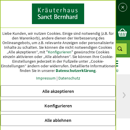
Sprache
Land
Ok
Liebe Kunden, wir nutzen Cookies. Einige sind notwendig (z.B. für
den Warenkorb), andere dienen der Verbesserung des
Onlineangebots, um z.B. relevante Anzeigen oder personalisierte
Inhalte zu schalten. Sie können die nicht notwendigen Cookies
„Alle akzeptieren“, mit "
Konfigurieren
" gewünschte Cookies
einzeln aktivieren oder „Alle ablehnen“. Sie können Ihre Cookie-
Einstellungen jederzeit in der Fußzeile unter „Cookie-
Einstellungen“ ändern oder widerrufen.
Detaillierte Informationen
finden Sie in unserer
Datenschutzerklärung
.
KATEGORIEN
ANGEBOTE
TOPSELLER
MENÜ
Impressum
|
Datenschutz
Alle akzeptieren
versandkostenfrei
Spitzenqualität seit
ab 50 €
über hundert Jahren
Konfigurieren
innerhalb Deutschlands
Alle ablehnen
Zitronen-Handcreme