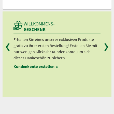
WILLKOMMENS-
GESCHENK
n
Erhalten Sie eines unserer exklusiven Produkte
Bei
gratis zu Ihrer ersten Bestellung! Erstellen Sie mit
Ab 
lle
nur wenigen Klicks Ihr Kundenkonto, um sich
Ab 
dieses Dankeschön zu sichern.
Ab 
Kundenkonto erstellen
Ab 
en
ungen