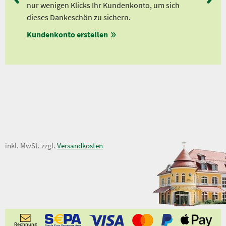
nur wenigen Klicks Ihr Kundenkonto, um sich
Ab 
dieses Dankeschön zu sichern.
Ab 
Kundenkonto erstellen
Ab 
13,50 €
inkl. MwSt. zzgl.
Versandkosten
Rechnung