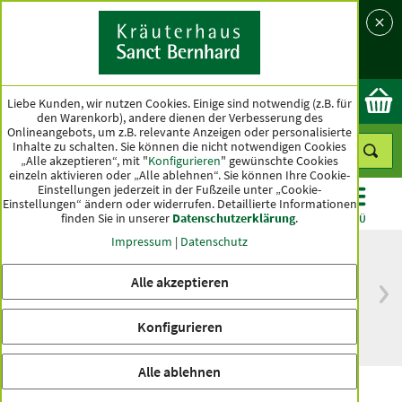
Sprache
Land
Ok
Liebe Kunden, wir nutzen Cookies. Einige sind notwendig (z.B. für
den Warenkorb), andere dienen der Verbesserung des
Onlineangebots, um z.B. relevante Anzeigen oder personalisierte
Inhalte zu schalten. Sie können die nicht notwendigen Cookies
„Alle akzeptieren“, mit "
Konfigurieren
" gewünschte Cookies
einzeln aktivieren oder „Alle ablehnen“. Sie können Ihre Cookie-
Einstellungen jederzeit in der Fußzeile unter „Cookie-
Einstellungen“ ändern oder widerrufen.
Detaillierte Informationen
finden Sie in unserer
Datenschutzerklärung
.
KATEGORIEN
ANGEBOTE
TOPSELLER
MENÜ
Impressum
|
Datenschutz
Alle akzeptieren
versandkostenfrei
Spitzenqualität seit
ab 50 €
über hundert Jahren
Konfigurieren
innerhalb Deutschlands
Alle ablehnen
Gedächtnis-Kapseln