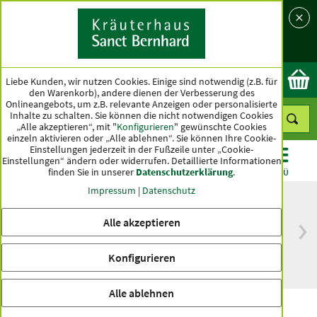
Sprache
Land
Ok
Liebe Kunden, wir nutzen Cookies. Einige sind notwendig (z.B. für
den Warenkorb), andere dienen der Verbesserung des
Onlineangebots, um z.B. relevante Anzeigen oder personalisierte
Inhalte zu schalten. Sie können die nicht notwendigen Cookies
„Alle akzeptieren“, mit "
Konfigurieren
" gewünschte Cookies
einzeln aktivieren oder „Alle ablehnen“. Sie können Ihre Cookie-
Einstellungen jederzeit in der Fußzeile unter „Cookie-
Einstellungen“ ändern oder widerrufen.
Detaillierte Informationen
finden Sie in unserer
Datenschutzerklärung
.
KATEGORIEN
ANGEBOTE
TOPSELLER
MENÜ
Impressum
|
Datenschutz
Alle akzeptieren
versandkostenfrei
Spitzenqualität seit
ab 50 €
über hundert Jahren
Konfigurieren
innerhalb Deutschlands
Alle ablehnen
tierlieb Schwarzkümmelöl