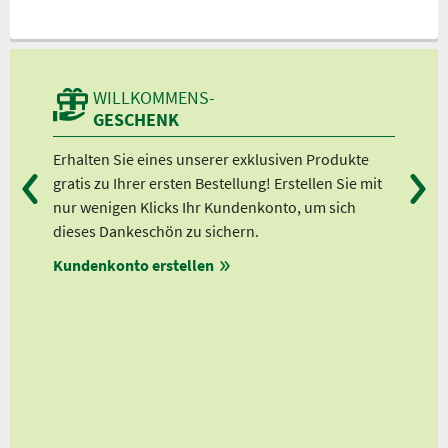
WILLKOMMENS-
GESCHENK
Erhalten Sie eines unserer exklusiven Produkte
Bei
en
gratis zu Ihrer ersten Bestellung! Erstellen Sie mit
Ab 
lle
nur wenigen Klicks Ihr Kundenkonto, um sich
Ab 
dieses Dankeschön zu sichern.
Ab 
auf
Kundenkonto erstellen
Ab 
ert!
en
ungen