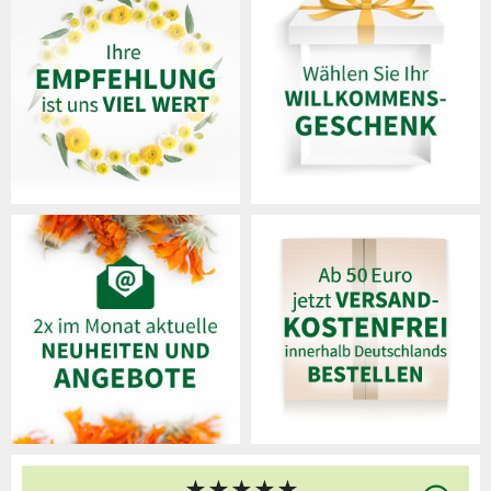
★
★
★
★
★