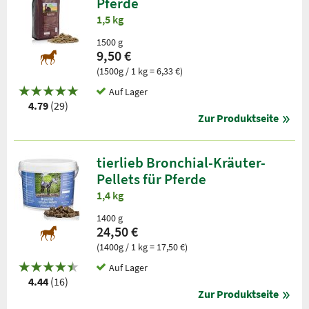
Pferde
1,5 kg
1500 g
9,50 €
(1500g / 1 kg = 6,33 €)
Auf Lager
4.79
(29)
Zur Produktseite
tierlieb Bronchial-Kräuter-
Pellets für Pferde
1,4 kg
1400 g
24,50 €
(1400g / 1 kg = 17,50 €)
Auf Lager
4.44
(16)
Zur Produktseite