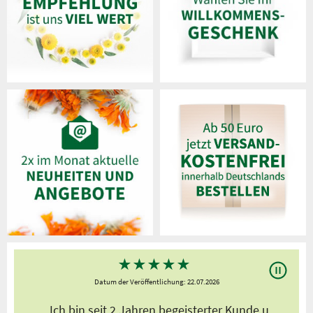
★
★
★
★
★
Datum der Veröffentlichung: 22.07.2026
s
„Ich bin seit 2 Jahren begeisterter Kunde,u