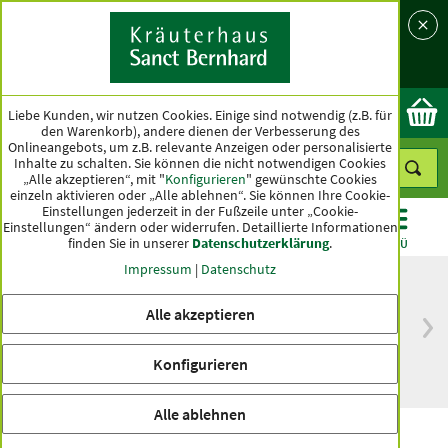
Sprache
Land
Ok
Liebe Kunden, wir nutzen Cookies. Einige sind notwendig (z.B. für
den Warenkorb), andere dienen der Verbesserung des
Onlineangebots, um z.B. relevante Anzeigen oder personalisierte
Inhalte zu schalten. Sie können die nicht notwendigen Cookies
„Alle akzeptieren“, mit "
Konfigurieren
" gewünschte Cookies
einzeln aktivieren oder „Alle ablehnen“. Sie können Ihre Cookie-
Einstellungen jederzeit in der Fußzeile unter „Cookie-
Einstellungen“ ändern oder widerrufen.
Detaillierte Informationen
finden Sie in unserer
Datenschutzerklärung
.
KATEGORIEN
ANGEBOTE
TOPSELLER
MENÜ
Impressum
|
Datenschutz
Alle akzeptieren
versandkostenfrei
Spitzenqualität seit
ab 50 €
über hundert Jahren
Konfigurieren
innerhalb Deutschlands
Alle ablehnen
tierlieb Biotin-Tabletten für Pferde