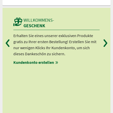
WILLKOMMENS-
GESCHENK
Erhalten Sie eines unserer exklusiven Produkte
Bei
en
gratis zu Ihrer ersten Bestellung! Erstellen Sie mit
Ab 
lle
nur wenigen Klicks Ihr Kundenkonto, um sich
Ab 
dieses Dankeschön zu sichern.
Ab 
auf
Kundenkonto erstellen
Ab 
ert!
en
ungen