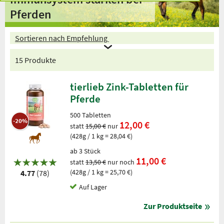
Pferden
Sortieren nach Empfehlung
15 Produkte
tierlieb Zink-Tabletten für
Pferde
500 Tabletten
-20%
12,00 €
statt
15,00 €
nur
(428g / 1 kg = 28,04 €)
ab 3 Stück
11,00 €
statt
13,50 €
nur noch
(428g / 1 kg = 25,70 €)
4.77
(78)
Auf Lager
Zur Produktseite