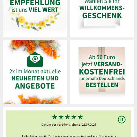
★
★
★
★
★
Datum der Veröffentlichung: 22.07.2026
s
„Ich bin seit 2 Jahren begeisterter Kunde,u