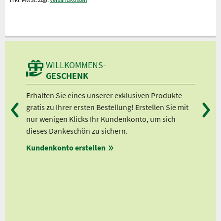
WILLKOMMENS-
GESCHENK
d
Erhalten Sie eines unserer exklusiven Produkte
Bei
gratis zu Ihrer ersten Bestellung! Erstellen Sie mit
Ab 
er
nur wenigen Klicks Ihr Kundenkonto, um sich
Ab 
dieses Dankeschön zu sichern.
Ab 
en
Kundenkonto erstellen
Ab 
en
ungen