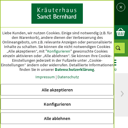
Sprache
Land
Ok
Liebe Kunden, wir nutzen Cookies. Einige sind notwendig (z.B. für
den Warenkorb), andere dienen der Verbesserung des
Onlineangebots, um z.B. relevante Anzeigen oder personalisierte
Inhalte zu schalten. Sie können die nicht notwendigen Cookies
„Alle akzeptieren“, mit "
Konfigurieren
" gewünschte Cookies
einzeln aktivieren oder „Alle ablehnen“. Sie können Ihre Cookie-
Einstellungen jederzeit in der Fußzeile unter „Cookie-
Einstellungen“ ändern oder widerrufen.
Detaillierte Informationen
finden Sie in unserer
Datenschutzerklärung
.
KATEGORIEN
ANGEBOTE
TOPSELLER
MENÜ
Impressum
|
Datenschutz
Alle akzeptieren
versandkostenfrei
Spitzenqualität seit
ab 50 €
über hundert Jahren
Konfigurieren
innerhalb Deutschlands
Alle ablehnen
Traditions-Bonbons Ingwer