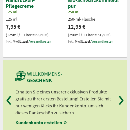
Handrücken-
Bio-Schwarzkümmelöl
Pflegecreme
pur
125 ml
250 ml
125 ml
250-ml-Flasche
7,95 €
12,95 €
(125ml / 1 Liter = 63,60 €)
(250ml / 1 Liter = 51,80 €)
inkl. MwSt. zzgl.
Versandkosten
inkl. MwSt. zzgl.
Versandkosten
WILLKOMMENS-
GESCHENK
Erhalten Sie eines unserer exklusiven Produkte
Bei
gratis zu Ihrer ersten Bestellung! Erstellen Sie mit
Ab 
nur wenigen Klicks Ihr Kundenkonto, um sich
Ab 
dieses Dankeschön zu sichern.
Ab 
Kundenkonto erstellen
Ab 