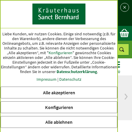
Sprache
Land
Ok
Liebe Kunden, wir nutzen Cookies. Einige sind notwendig (z.B. für
den Warenkorb), andere dienen der Verbesserung des
Onlineangebots, um z.B. relevante Anzeigen oder personalisierte
Inhalte zu schalten. Sie können die nicht notwendigen Cookies
„Alle akzeptieren“, mit "
Konfigurieren
" gewünschte Cookies
einzeln aktivieren oder „Alle ablehnen“. Sie können Ihre Cookie-
Einstellungen jederzeit in der Fußzeile unter „Cookie-
Einstellungen“ ändern oder widerrufen.
Detaillierte Informationen
finden Sie in unserer
Datenschutzerklärung
.
KATEGORIEN
ANGEBOTE
TOPSELLER
MENÜ
Impressum
|
Datenschutz
Alle akzeptieren
versandkostenfrei
Spitzenqualität seit
ab 50 €
über hundert Jahren
Konfigurieren
innerhalb Deutschlands
Alle ablehnen
Omega-3-Fischöl Lemon