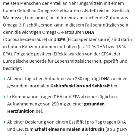
meisten Menschen der Anteil an Nahrungsmitteln mit einem
hohen Gehalt an Omega-3-Fettsäuren (z.B. fettreicher Seefisch,
Walnüsse, Leinsamen) nicht für eine ausreichende Zufuhr aus.
Omega-3-Fischöl Lemon kann in diesem Fall sehr nützlich sein,
denn die wichtigen Omega-3-Fettsäuren
DHA
(Docosahexaensäure) und
EPA
(Eicosapentaen­säure) sind darin
in hohen Konzentrationen enthalten (ca. 12 % DHA bzw. 18 %
EPA). Folgende positiven Effekte wurden von der EFSA, der
Europäische Behörde für Lebensmittelsicherheit, geprüft und
bestätigt:
Ab einer täglichen Aufnahme von 250 mg trägt DHA zu einer
gesunden, normalen
Gehirnfunktion und Sehkraft
bei.
In Kombination tragen DHA und EPA ab einer täglichen
Aufnahmemenge von 250 mg zu einer
gesunden
Herzfunktion
bei.
Ab einer Dosierung von einem Esslöffel pro Tag tragen DHA
und EPA zum
Erhalt eines normalen Blutdrucks
(ab 3 g EPA