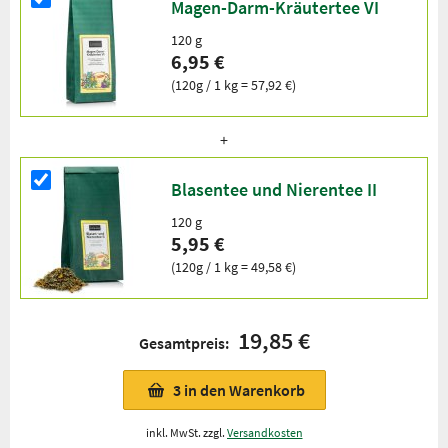
Magen-Darm-Kräutertee VI
120 g
6,95 €
(120g / 1 kg = 57,92 €)
Blasentee und Nierentee II
120 g
5,95 €
(120g / 1 kg = 49,58 €)
19,85 €
Gesamtpreis:
3
in den Warenkorb
inkl. MwSt. zzgl.
Versandkosten