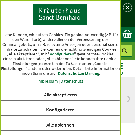
Sprache
Land
Ok
Liebe Kunden, wir nutzen Cookies. Einige sind notwendig (z.B. für
den Warenkorb), andere dienen der Verbesserung des
Onlineangebots, um z.B. relevante Anzeigen oder personalisierte
Inhalte zu schalten. Sie können die nicht notwendigen Cookies
„Alle akzeptieren“, mit "
Konfigurieren
" gewünschte Cookies
einzeln aktivieren oder „Alle ablehnen“. Sie können Ihre Cookie-
Einstellungen jederzeit in der Fußzeile unter „Cookie-
Einstellungen“ ändern oder widerrufen.
Detaillierte Informationen
finden Sie in unserer
Datenschutzerklärung
.
KATEGORIEN
ANGEBOTE
TOPSELLER
MENÜ
Impressum
|
Datenschutz
Alle akzeptieren
versandkostenfrei
Spitzenqualität seit
ab 50 €
über hundert Jahren
Konfigurieren
innerhalb Deutschlands
Alle ablehnen
Lungen-Brust-Husten-Kräutertee