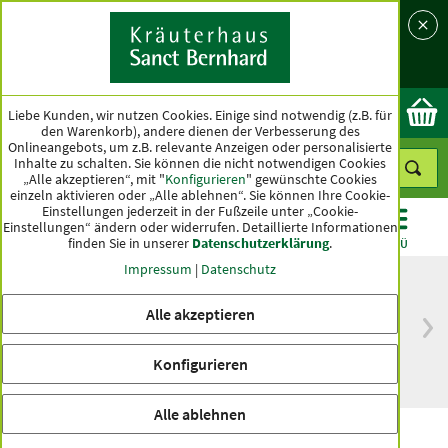
Sprache
Land
Ok
Liebe Kunden, wir nutzen Cookies. Einige sind notwendig (z.B. für
den Warenkorb), andere dienen der Verbesserung des
Onlineangebots, um z.B. relevante Anzeigen oder personalisierte
Inhalte zu schalten. Sie können die nicht notwendigen Cookies
„Alle akzeptieren“, mit "
Konfigurieren
" gewünschte Cookies
einzeln aktivieren oder „Alle ablehnen“. Sie können Ihre Cookie-
Einstellungen jederzeit in der Fußzeile unter „Cookie-
Einstellungen“ ändern oder widerrufen.
Detaillierte Informationen
finden Sie in unserer
Datenschutzerklärung
.
KATEGORIEN
ANGEBOTE
TOPSELLER
MENÜ
Impressum
|
Datenschutz
Alle akzeptieren
versandkostenfrei
Spitzenqualität seit
ab 50 €
über hundert Jahren
Konfigurieren
innerhalb Deutschlands
Alle ablehnen
Zitronen-Handcreme