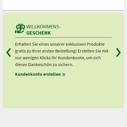
WILLKOMMENS-
GESCHENK
n
Erhalten Sie eines unserer exklusiven Produkte
Bei
gratis zu Ihrer ersten Bestellung! Erstellen Sie mit
Ab 
lle
nur wenigen Klicks Ihr Kundenkonto, um sich
Ab 
dieses Dankeschön zu sichern.
Ab 
Kundenkonto erstellen
Ab 
en
ungen