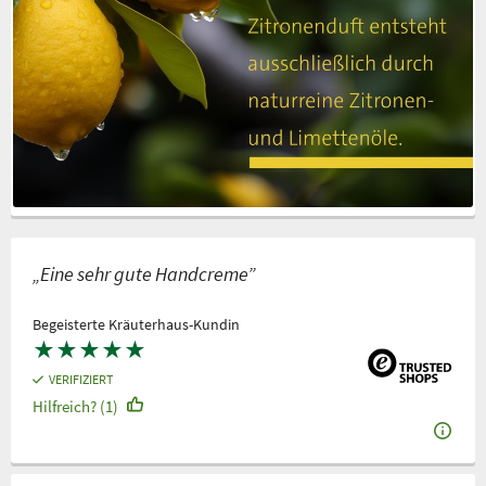
„Eine sehr gute Handcreme”
Begeisterte Kräuterhaus-Kundin
★
★
★
★
★
VERIFIZIERT
Hilfreich? (1)