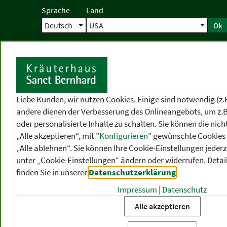
Sprache
Land
Ok
Startseite
Versand
Direktbestellun
S
Liebe Kunden, wir nutzen Cookies. Einige sind notwendig (z.
andere dienen der Verbesserung des Onlineangebots, um z.B
oder personalisierte Inhalte zu schalten. Sie können die ni
„Alle akzeptieren“, mit "
Konfigurieren
" gewünschte Cookies 
„Alle ablehnen“. Sie können Ihre Cookie-Einstellungen jederze
unter „Cookie-Einstellungen“ ändern oder widerrufen.
Detai
finden Sie in unserer
Datenschutzerklärung
.
Impressum
|
Datenschutz
PRODUKT
-
THEMEN
-
P
KATEGORIEN
BEREICHE
VO
Alle akzeptieren