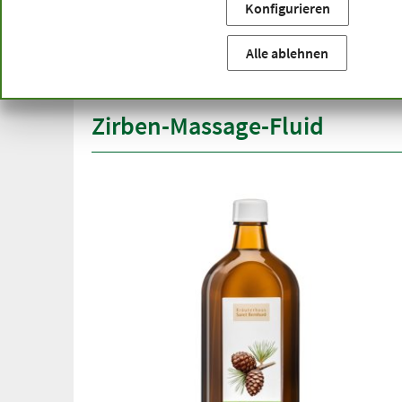
Konfigurieren
Sie befinden sich hier:
Startseite
Produktkategorien
Ko
versandkostenfrei
Spitze
Alle ablehnen
ab 50 €
über h
innerhalb Deutschlands
Zirben-Massage-Fluid