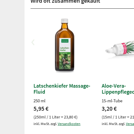
Wird oft zusammen gekauft
Latschenkiefer Massage-
Aloe-Vera-
Fluid
Lippenpflege
250 ml
15-ml-Tube
5,95 €
3,20 €
(250ml / 1 Liter = 23,80 €)
(15ml / 1 Liter = 2
inkl. MwSt. zzgl.
Versandkosten
inkl. MwSt. zzgl.
Vers