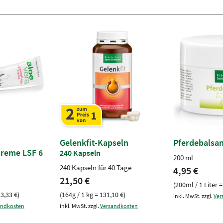
Gelenkfit-Kapseln
Pferdebalsa
creme LSF 6
240 Kapseln
200 ml
240 Kapseln für 40 Tage
4,95 €
21,50 €
(200ml / 1 Liter =
13,33 €)
(164g / 1 kg = 131,10 €)
inkl. MwSt. zzgl.
Ver
andkosten
inkl. MwSt. zzgl.
Versandkosten