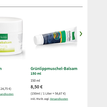
m
Grünlippmuschel-Balsam
Gelenkpfle
150 ml
250-ml-Flasch
150 ml
19,50 €
8,50 €
 24,75 €)
(250ml / 1 Liter
(150ml / 1 Liter = 56,67 €)
sandkosten
inkl. MwSt. zzgl.
V
inkl. MwSt. zzgl.
Versandkosten