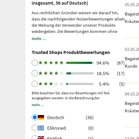
insgesamt, 36 auf Deutsch)
05.05.2
Aus rechtlichen Gründen weisen wir darauf hin,
Begeis
dass die nachfolgenden Nutzerbewertungen allein
Kräute
die Meinung der Verwender unserer Produkte
wiedergeben. Die Bewertungen kommen ohne
unsere Einflussnahme zustande, wir geben sie
mehr ...
lediglich unmittelbar und ungefiltert wieder, ohne
03.05.2
sie uns zu eigen zu machen. Bitte beachten Sie: Es
Trusted Shops Produktbewertungen
handelt sich um persönliche, individuelle
Begeist
Erfahrungen, welche nicht durch Studien belegt
★
★
★
★
★
94.6%
(87)
Kunde
sind. Wir nutzen Trusted Shops als unabhängigen
★
★
★
★
☆
18.5%
(17)
Dienstleister seit 2021 für die Einholung von
Bewertungen. Trusted Shops hat Maßnahmen
★
★
★
☆
☆
5.4%
(5)
getroffen, um sicherzustellen, dass es sich um
echte Bewertungen handelt.
Bitte beachten Sie, dass nur Bewertungen mit Text
Mehr Informationen
.
04.03.2
ausgegeben werden. In die Berechnung der
Ältere Bewertungen wurden über Trustpilot nach
Begeis
Gesamtbewertung fließen auch Sternebewertungen ohne
mehr ...
einem getätigten Kauf und anschließender
Kommentar ein.
Kräute
Einladung gesammelt.
Deutsch
(36)
Ελληνικά
(0)
English
(1)
12.01.2