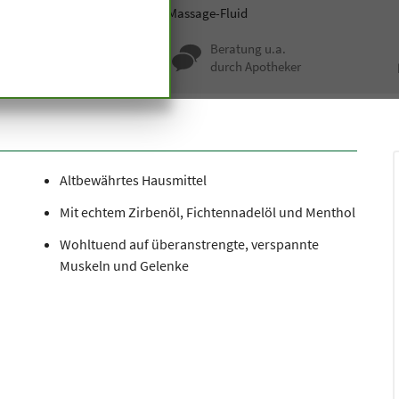
smetik
Hautpflege
Zirben-Massage-Fluid
nqualität seit
Beratung u.a.
undert Jahren
durch Apotheker
Altbewährtes Hausmittel
Mit echtem Zirbenöl, Fichtennadelöl und Menthol
Wohltuend auf überanstrengte, verspannte
Muskeln und Gelenke