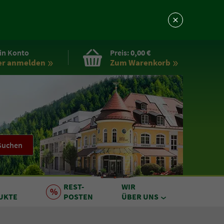
in Konto
Preis:
0,00 €
er anmelden
Zum Warenkorb
Suchen
REST
-
WIR
UKTE
POSTEN
ÜBER UNS