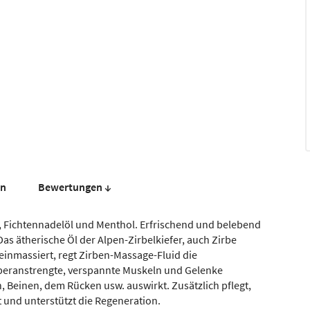
en
Bewer­tungen ↓
, Fichtennadelöl und Menthol. Erfrischend und belebend
s ätherische Öl der Alpen-Zirbelkiefer, auch Zirbe
einmassiert, regt Zirben-Massage-Fluid die
beranstrengte, verspannte Muskeln und Gelenke
 Beinen, dem Rücken usw. auswirkt. Zusätzlich pflegt,
t und unterstützt die Regeneration.