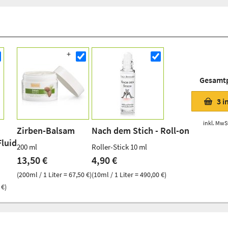
Gesamt
3
i
inkl. MwSt
Zirben-Balsam
Nach dem Stich - Roll-on
luid
200 ml
Roller-Stick 10 ml
13,50 €
4,90 €
(200ml / 1 Liter = 67,50 €)
(10ml / 1 Liter = 490,00 €)
 €)