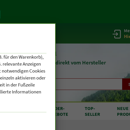
Me
g
Service / Infos
Hi
eit 1903
Naturheilmittel
B. für den Warenkorb),
und
Kosmetik
direkt vom Hersteller
. relevante Anzeigen
cht notwendigen Cookies
einzeln aktivieren oder
it in der Fußzeile
llierte Informationen
RODUKTE
SONDER
-
TOP
-
NEUE
N A BIS Z
ANGEBOTE
SELLER
PROD