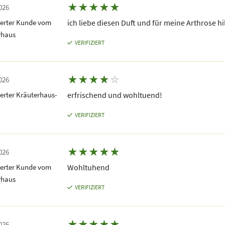
★
★
★
★
★
026
terter Kunde vom
ich liebe diesen Duft und für meine Arthrose hi
rhaus
VERIFIZIERT
★
★
★
★
☆
026
erter Kräuterhaus-
erfrischend und wohltuend!
VERIFIZIERT
★
★
★
★
★
026
terter Kunde vom
Wohltuhend
rhaus
VERIFIZIERT
★
★
★
★
★
026