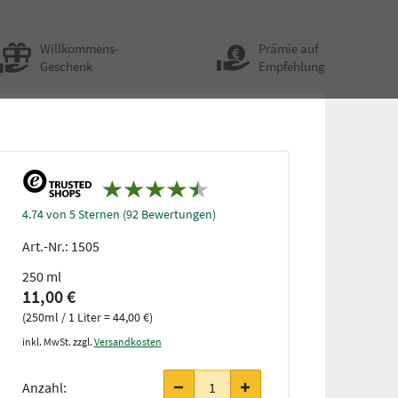
Willkommens-
Prämie auf
Geschenk
Empfehlung
4.74 von 5 Sternen (92 Bewertungen)
Art.-Nr.:
1505
250 ml
11,00 €
(250ml / 1 Liter = 44,00 €)
inkl. MwSt. zzgl.
Versandkosten
Anzahl: