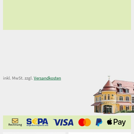
en
ungen
11,00 €
inkl. MwSt. zzgl.
Versandkosten
Rechnung