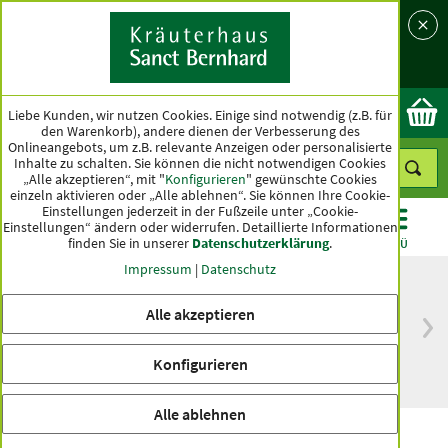
Sprache
Land
Ok
Liebe Kunden, wir nutzen Cookies. Einige sind notwendig (z.B. für
den Warenkorb), andere dienen der Verbesserung des
Onlineangebots, um z.B. relevante Anzeigen oder personalisierte
Inhalte zu schalten. Sie können die nicht notwendigen Cookies
„Alle akzeptieren“, mit "
Konfigurieren
" gewünschte Cookies
einzeln aktivieren oder „Alle ablehnen“. Sie können Ihre Cookie-
Einstellungen jederzeit in der Fußzeile unter „Cookie-
Einstellungen“ ändern oder widerrufen.
Detaillierte Informationen
finden Sie in unserer
Datenschutzerklärung
.
KATEGORIEN
ANGEBOTE
TOPSELLER
MENÜ
Impressum
|
Datenschutz
Alle akzeptieren
versandkostenfrei
Spitzenqualität seit
ab 50 €
über hundert Jahren
Konfigurieren
innerhalb Deutschlands
Alle ablehnen
Wacholder-Rosmarin-Balsam