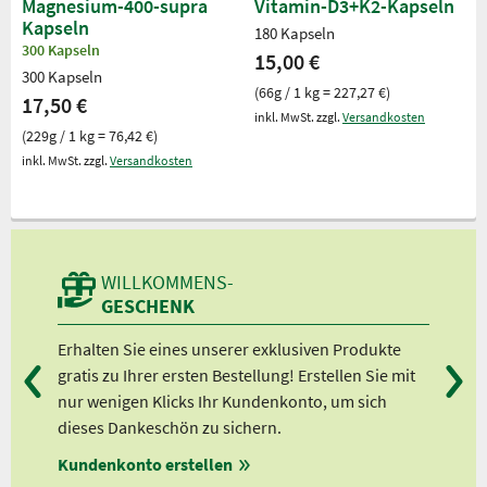
Magnesium-400-supra
Vitamin-D3+K2-Kapseln
Kapseln
180 Kapseln
300 Kapseln
15,00 €
300 Kapseln
(66g / 1 kg = 227,27 €)
17,50 €
inkl. MwSt. zzgl.
Versandkosten
(229g / 1 kg = 76,42 €)
inkl. MwSt. zzgl.
Versandkosten
WILLKOMMENS-
GESCHENK
n
Erhalten Sie eines unserer exklusiven Produkte
Bei
gratis zu Ihrer ersten Bestellung! Erstellen Sie mit
Ab 
lle
nur wenigen Klicks Ihr Kundenkonto, um sich
Ab 
dieses Dankeschön zu sichern.
Ab 
Kundenkonto erstellen
Ab 