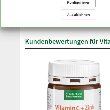
Konfigurieren
Sie befinden sich hier:
Startseite
Produktkategorien
Ka
versandkostenfrei
Alle ablehnen
Spit
ab 50 €
übe
innerhalb Deutschlands
Kundenbewertungen für Vita