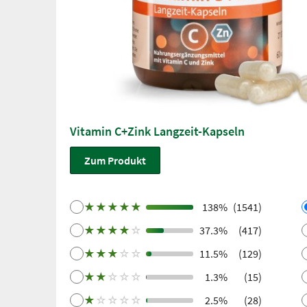
Vitamin C+Zink Langzeit-Kapseln
Zum Produkt
★
★
★
★
★
138%
(1541)
★
★
★
★
☆
37.3%
(417)
★
★
★
☆
☆
11.5%
(129)
★
★
☆
☆
☆
1.3%
(15)
★
☆
☆
☆
☆
2.5%
(28)