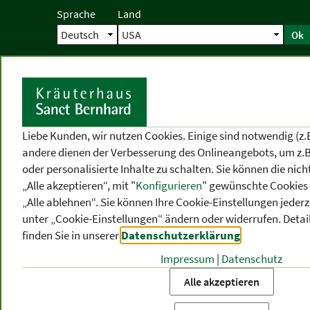
Sprache
Land
Ok
Startseite
Versand
Direktbestellun
S
Liebe Kunden, wir nutzen Cookies. Einige sind notwendig (z.
andere dienen der Verbesserung des Onlineangebots, um z.B
oder personalisierte Inhalte zu schalten. Sie können die ni
„Alle akzeptieren“, mit "
Konfigurieren
" gewünschte Cookies 
„Alle ablehnen“. Sie können Ihre Cookie-Einstellungen jederze
unter „Cookie-Einstellungen“ ändern oder widerrufen.
Detai
finden Sie in unserer
Datenschutzerklärung
.
Impressum
|
Datenschutz
PRODUKT
-
THEMEN
-
P
KATEGORIEN
BEREICHE
VO
Alle akzeptieren