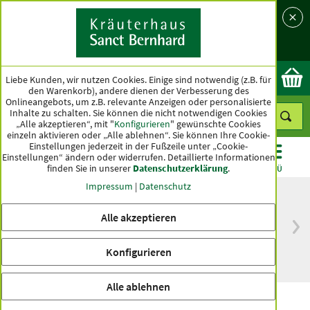
Sprache
Land
Ok
Liebe Kunden, wir nutzen Cookies. Einige sind notwendig (z.B. für
den Warenkorb), andere dienen der Verbesserung des
Onlineangebots, um z.B. relevante Anzeigen oder personalisierte
Inhalte zu schalten. Sie können die nicht notwendigen Cookies
„Alle akzeptieren“, mit "
Konfigurieren
" gewünschte Cookies
einzeln aktivieren oder „Alle ablehnen“. Sie können Ihre Cookie-
Einstellungen jederzeit in der Fußzeile unter „Cookie-
Einstellungen“ ändern oder widerrufen.
Detaillierte Informationen
finden Sie in unserer
Datenschutzerklärung
.
KATEGORIEN
ANGEBOTE
TOPSELLER
MENÜ
Impressum
|
Datenschutz
Alle akzeptieren
versandkostenfrei
Spitzenqualität seit
ab 50 €
über hundert Jahren
Konfigurieren
innerhalb Deutschlands
Alle ablehnen
Vitamin C+Zink Langzeit-Kapseln