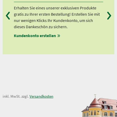
kt.
Erhalten Sie eines unserer exklusiven Produkte
Bei
gratis zu Ihrer ersten Bestellung! Erstellen Sie mit
Ab 
nur wenigen Klicks Ihr Kundenkonto, um sich
Ab 
dieses Dankeschön zu sichern.
Ab 
en
Kundenkonto erstellen
Ab 
ungen
2,95 €
inkl. MwSt. zzgl.
Versandkosten