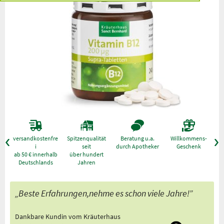
versandkostenfre
Spitzenqualität
Beratung u.a.
Willkommens-
g
i
seit
durch Apotheker
Geschenk
ab 50 € innerhalb
über hundert
Deutschlands
Jahren
„Beste Erfahrungen,nehme es schon viele Jahre!”
Dankbare Kundin vom Kräuterhaus