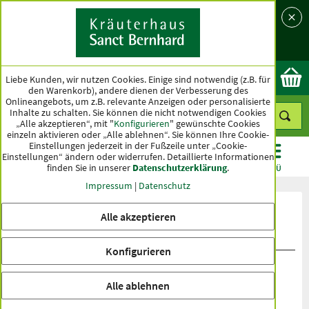
Sprache
Land
Ok
Liebe Kunden, wir nutzen Cookies. Einige sind notwendig (z.B. für
den Warenkorb), andere dienen der Verbesserung des
Onlineangebots, um z.B. relevante Anzeigen oder personalisierte
Inhalte zu schalten. Sie können die nicht notwendigen Cookies
„Alle akzeptieren“, mit "
Konfigurieren
" gewünschte Cookies
einzeln aktivieren oder „Alle ablehnen“. Sie können Ihre Cookie-
Einstellungen jederzeit in der Fußzeile unter „Cookie-
Einstellungen“ ändern oder widerrufen.
Detaillierte Informationen
finden Sie in unserer
Datenschutzerklärung
.
KATEGORIEN
ANGEBOTE
TOPSELLER
MENÜ
Impressum
|
Datenschutz
Produktbewertungen Vitamin-B12-
Alle akzeptieren
Supra-200 µg-Tabletten
Konfigurieren
Alle ablehnen