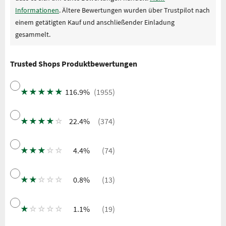
Informationen
. Ältere Bewertungen wurden über Trustpilot nach
einem getätigten Kauf und anschließender Einladung
gesammelt.
Trusted Shops Produktbewertungen
★
★
★
★
★
116.9%
(1955)
★
★
★
★
☆
22.4%
(374)
★
★
★
☆
☆
4.4%
(74)
★
★
☆
☆
☆
0.8%
(13)
★
☆
☆
☆
☆
1.1%
(19)