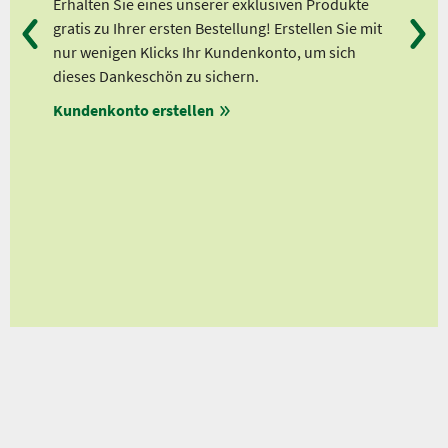
Erhalten Sie eines unserer exklusiven Produkte
Bei
en
gratis zu Ihrer ersten Bestellung! Erstellen Sie mit
Ab 
lle
nur wenigen Klicks Ihr Kundenkonto, um sich
Ab 
dieses Dankeschön zu sichern.
Ab 
auf
Kundenkonto erstellen
Ab 
ert!
en
ungen