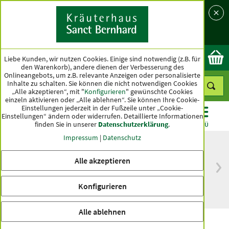
Sprache
Land
Ok
Liebe Kunden, wir nutzen Cookies. Einige sind notwendig (z.B. für
den Warenkorb), andere dienen der Verbesserung des
Onlineangebots, um z.B. relevante Anzeigen oder personalisierte
Inhalte zu schalten. Sie können die nicht notwendigen Cookies
„Alle akzeptieren“, mit "
Konfigurieren
" gewünschte Cookies
einzeln aktivieren oder „Alle ablehnen“. Sie können Ihre Cookie-
Einstellungen jederzeit in der Fußzeile unter „Cookie-
Einstellungen“ ändern oder widerrufen.
Detaillierte Informationen
finden Sie in unserer
Datenschutzerklärung
.
KATEGORIEN
ANGEBOTE
TOPSELLER
MENÜ
Impressum
|
Datenschutz
Alle akzeptieren
versandkostenfrei
Spitzenqualität seit
ab 50 €
über hundert Jahren
Konfigurieren
innerhalb Deutschlands
Alle ablehnen
tierlieb Magenfit-Basenpulver