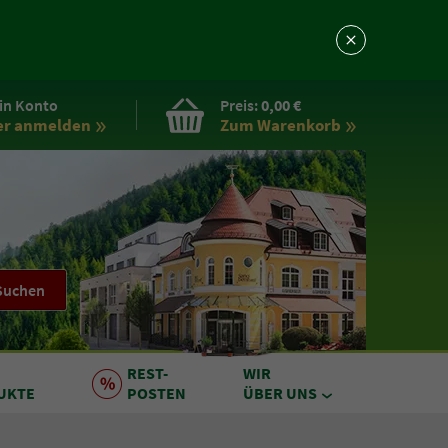
in Konto
Preis:
0,00 €
er anmelden
Zum Warenkorb
Suchen
REST
-
WIR
UKTE
POSTEN
ÜBER UNS