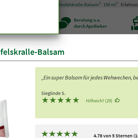
smetik
Salbe, Balsam, Gel
Teufelskralle-Balsam
150 ml
Erfahrun
zenqualität seit
Beratung u.a.
r hundert Jahren
durch Apotheker
elskralle-Balsam
„Ein super Balsam für jedes Wehwechen, bes
Sieglinde S.
★
★
★
★
★
Hilfreich? (29)
4.78 von 5 Sternen (