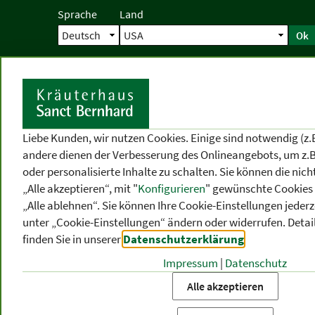
Sprache
Land
Ok
Startseite
Versand
Direktbestellun
S
Liebe Kunden, wir nutzen Cookies. Einige sind notwendig (z.
andere dienen der Verbesserung des Onlineangebots, um z.B
oder personalisierte Inhalte zu schalten. Sie können die ni
„Alle akzeptieren“, mit "
Konfigurieren
" gewünschte Cookies 
„Alle ablehnen“. Sie können Ihre Cookie-Einstellungen jederze
unter „Cookie-Einstellungen“ ändern oder widerrufen.
Detai
finden Sie in unserer
Datenschutzerklärung
.
Impressum
|
Datenschutz
PRODUKT
-
THEMEN
-
P
KATEGORIEN
BEREICHE
VO
Alle akzeptieren