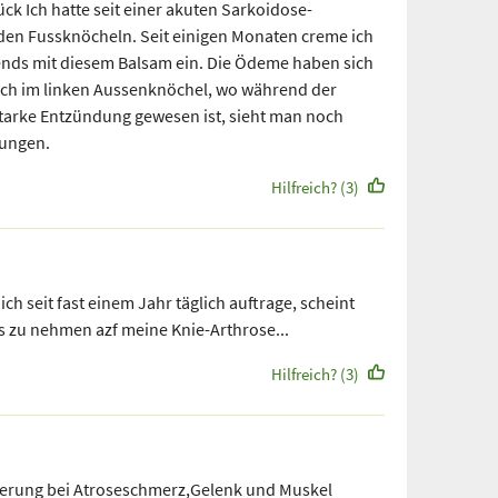
ck Ich hatte seit einer akuten Sarkoidose-
en Fussknöcheln. Seit einigen Monaten creme ich
ends mit diesem Balsam ein. Die Ödeme haben sich
och im linken Aussenknöchel, wo während der
starke Entzündung gewesen ist, sieht man noch
rungen.
Hilfreich? (3)
 ich seit fast einem Jahr täglich auftrage, scheint
ss zu nehmen azf meine Knie-Arthrose...
Hilfreich? (3)
erung bei Atroseschmerz,Gelenk und Muskel