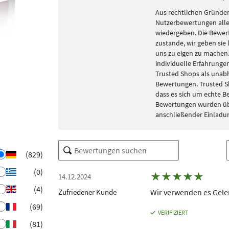
Aus rechtlichen Gründen
Nutzerbewertungen alle
wiedergeben. Die Bewe
zustande, wir geben sie 
uns zu eigen zu machen. 
individuelle Erfahrungen
Trusted Shops als unabh
Bewertungen. Trusted S
dass es sich um echte 
Bewertungen wurden übe
anschließender Einladu
(829)
(0)
★
★
★
★
★
14.12.2024
(4)
Zufriedener Kunde
Wir verwenden es Gel
(69)
VERIFIZIERT
(81)