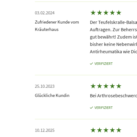
★
★
★
★
★
03.02.2024
Zufriedener Kunde vom
Der Teufelskralle-Bals
Kräuterhaus
Auftragen. Zur Beherr
gut bewährt! Zudem is
bisher keine Nebenwir
Antirheumatika wie Dic
VERIFIZIERT
★
★
★
★
★
25.10.2023
Glückliche Kundin
Bei Arthrosebeschwerd
VERIFIZIERT
★
★
★
★
★
10.12.2025