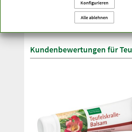
Konfigurieren
Sie befinden sich hier:
Startseite
Produktkategorien
Ko
versandkostenfrei
Alle ablehnen
Spit
ab 50 €
übe
innerhalb Deutschlands
Kundenbewertungen für Teuf