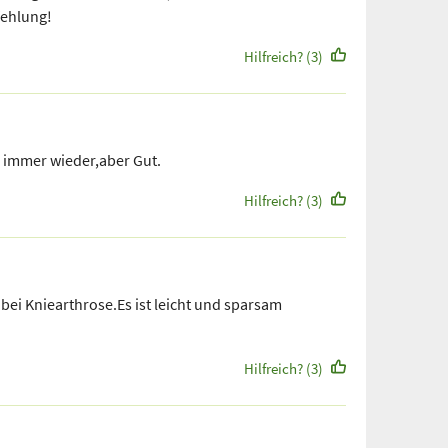
ehlung!
Hilfreich? (3)
 immer wieder,aber Gut.
Hilfreich? (3)
ei Kniearthrose.Es ist leicht und sparsam
Hilfreich? (3)