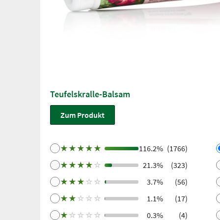
Teufelskralle-Balsam
Zum Produkt
★
★
★
★
★
116.2%
(1766)
★
★
★
★
☆
21.3%
(323)
★
★
★
☆
☆
3.7%
(56)
★
★
☆
☆
☆
1.1%
(17)
★
☆
☆
☆
☆
0.3%
(4)