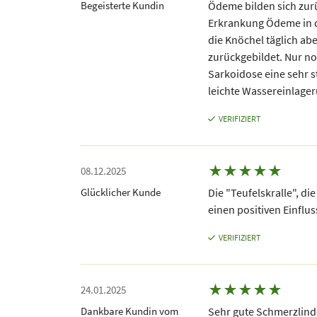
Begeisterte Kundin
Ödeme bilden sich zurü
Erkrankung Ödeme in d
die Knöchel täglich ab
zurückgebildet. Nur n
Sarkoidose eine sehr 
leichte Wassereinlage
VERIFIZIERT
★
★
★
★
★
08.12.2025
Glücklicher Kunde
Die "Teufelskralle", die
einen positiven Einflu
VERIFIZIERT
★
★
★
★
★
24.01.2025
Dankbare Kundin vom
Sehr gute Schmerzlind