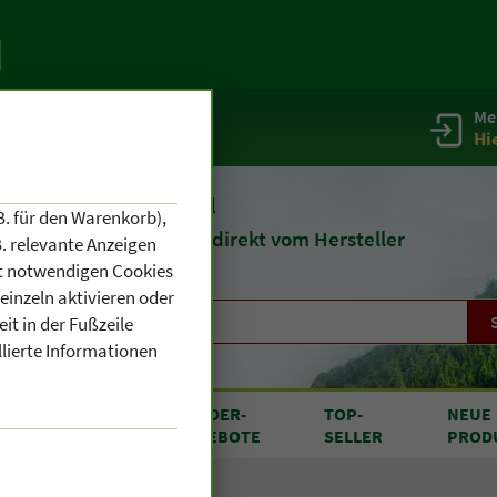
Me
g
Service / Infos
Hi
eit 1903
Naturheilmittel
B. für den Warenkorb),
und
Kosmetik
direkt vom Hersteller
. relevante Anzeigen
cht notwendigen Cookies
einzeln aktivieren oder
it in der Fußzeile
llierte Informationen
RODUKTE
SONDER
-
TOP
-
NEUE
N A BIS Z
ANGEBOTE
SELLER
PROD