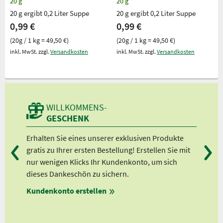
20 g
20 g
20 g ergibt 0,2 Liter Suppe
20 g ergibt 0,2 Liter Suppe
0,99 €
0,99 €
(20g / 1 kg = 49,50 €)
(20g / 1 kg = 49,50 €)
inkl. MwSt. zzgl.
Versandkosten
inkl. MwSt. zzgl.
Versandkosten
WILLKOMMENS-
GESCHENK
d
Erhalten Sie eines unserer exklusiven Produkte
Bei
gratis zu Ihrer ersten Bestellung! Erstellen Sie mit
Ab 
er
nur wenigen Klicks Ihr Kundenkonto, um sich
Ab 
dieses Dankeschön zu sichern.
Ab 
en
Kundenkonto erstellen
Ab 