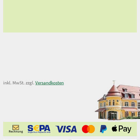
en
ungen
0,99 €
inkl. MwSt. zzgl.
Versandkosten
Rechnung