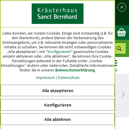
Sprache
Land
Ok
Liebe Kunden, wir nutzen Cookies. Einige sind notwendig (z.B. für
den Warenkorb), andere dienen der Verbesserung des
Onlineangebots, um z.B. relevante Anzeigen oder personalisierte
Inhalte zu schalten. Sie können die nicht notwendigen Cookies
„Alle akzeptieren“, mit "
Konfigurieren
" gewünschte Cookies
einzeln aktivieren oder „Alle ablehnen“. Sie können Ihre Cookie-
Einstellungen jederzeit in der Fußzeile unter „Cookie-
Einstellungen“ ändern oder widerrufen.
Detaillierte Informationen
finden Sie in unserer
Datenschutzerklärung
.
KATEGORIEN
ANGEBOTE
TOPSELLER
MENÜ
Impressum
|
Datenschutz
Alle akzeptieren
versandkostenfrei
Spitzenqualität seit
ab 50 €
über hundert Jahren
Konfigurieren
innerhalb Deutschlands
Alle ablehnen
Suppen-Snack "Pottkieker"