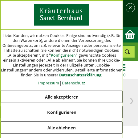
Sprache
Land
Ok
Liebe Kunden, wir nutzen Cookies. Einige sind notwendig (z.B. für
den Warenkorb), andere dienen der Verbesserung des
Onlineangebots, um z.B. relevante Anzeigen oder personalisierte
Inhalte zu schalten. Sie können die nicht notwendigen Cookies
„Alle akzeptieren“, mit "
Konfigurieren
" gewünschte Cookies
einzeln aktivieren oder „Alle ablehnen“. Sie können Ihre Cookie-
Einstellungen jederzeit in der Fußzeile unter „Cookie-
Einstellungen“ ändern oder widerrufen.
Detaillierte Informationen
finden Sie in unserer
Datenschutzerklärung
.
KATEGORIEN
ANGEBOTE
TOPSELLER
MENÜ
Impressum
|
Datenschutz
Alle akzeptieren
versandkostenfrei
Spitzenqualität seit
ab 50 €
über hundert Jahren
Konfigurieren
innerhalb Deutschlands
Alle ablehnen
Suppen-Snack "Pottkieker"