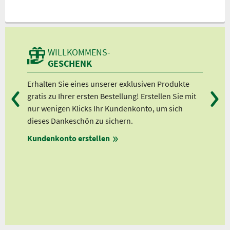
WILLKOMMENS-
GESCHENK
d
Erhalten Sie eines unserer exklusiven Produkte
Bei
gratis zu Ihrer ersten Bestellung! Erstellen Sie mit
Ab 
er
nur wenigen Klicks Ihr Kundenkonto, um sich
Ab 
dieses Dankeschön zu sichern.
Ab 
en
Kundenkonto erstellen
Ab 
en
ungen