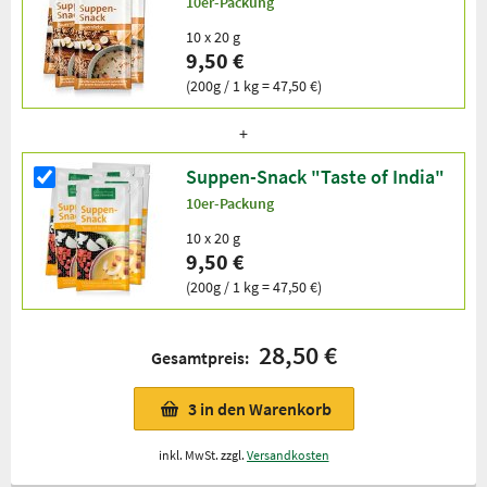
10er-Packung
10 x 20 g
9,50 €
(200g / 1 kg = 47,50 €)
Suppen-Snack "Taste of India"
10er-Packung
10 x 20 g
9,50 €
(200g / 1 kg = 47,50 €)
28,50 €
Gesamtpreis:
3
in den Warenkorb
inkl. MwSt. zzgl.
Versandkosten