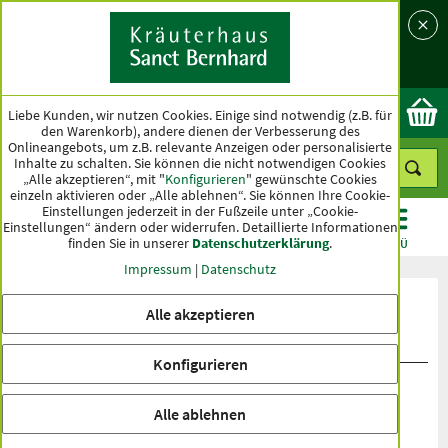
Sprache
Land
Ok
Liebe Kunden, wir nutzen Cookies. Einige sind notwendig (z.B. für
den Warenkorb), andere dienen der Verbesserung des
Onlineangebots, um z.B. relevante Anzeigen oder personalisierte
Inhalte zu schalten. Sie können die nicht notwendigen Cookies
„Alle akzeptieren“, mit "
Konfigurieren
" gewünschte Cookies
einzeln aktivieren oder „Alle ablehnen“. Sie können Ihre Cookie-
Einstellungen jederzeit in der Fußzeile unter „Cookie-
Einstellungen“ ändern oder widerrufen.
Detaillierte Informationen
finden Sie in unserer
Datenschutzerklärung
.
KATEGORIEN
ANGEBOTE
TOPSELLER
MENÜ
Impressum
|
Datenschutz
Produktbewertungen Sonnencreme
Alle akzeptieren
Antifalten Jojobaöl LSF 10
Konfigurieren
Alle ablehnen