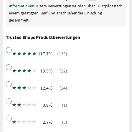
Informationen
. Ältere Bewertungen wurden über Trustpilot nach
einem getätigten Kauf und anschließender Einladung
gesammelt.
Trusted Shops Produktbewertungen
★
★
★
★
★
117.7%
(133)
★
★
★
★
☆
19.5%
(22)
★
★
★
☆
☆
12.4%
(14)
★
★
☆
☆
☆
0.9%
(1)
★
☆
☆
☆
☆
2.7%
(3)