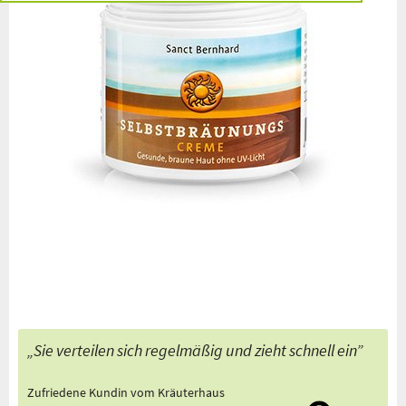
versandkostenfre
Spitzenqualität
Beratung u.a.
Willkommens-
g
i
seit
durch Apotheker
Geschenk
ab 50 € innerhalb
über hundert
Deutschlands
Jahren
„Sie verteilen sich regelmäßig und zieht schnell ein”
Zufriedene Kundin vom Kräuterhaus