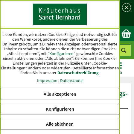
Sprache
Land
Ok
Liebe Kunden, wir nutzen Cookies. Einige sind notwendig (z.B. für
den Warenkorb), andere dienen der Verbesserung des
Onlineangebots, um z.B. relevante Anzeigen oder personalisierte
Inhalte zu schalten. Sie können die nicht notwendigen Cookies
„Alle akzeptieren“, mit "
Konfigurieren
" gewünschte Cookies
einzeln aktivieren oder „Alle ablehnen“. Sie können Ihre Cookie-
Einstellungen jederzeit in der Fußzeile unter „Cookie-
Einstellungen“ ändern oder widerrufen.
Detaillierte Informationen
finden Sie in unserer
Datenschutzerklärung
.
KATEGORIEN
ANGEBOTE
TOPSELLER
MENÜ
Impressum
|
Datenschutz
Produktbewertungen Selbstbräunungs-
Alle akzeptieren
Creme
Konfigurieren
Alle ablehnen