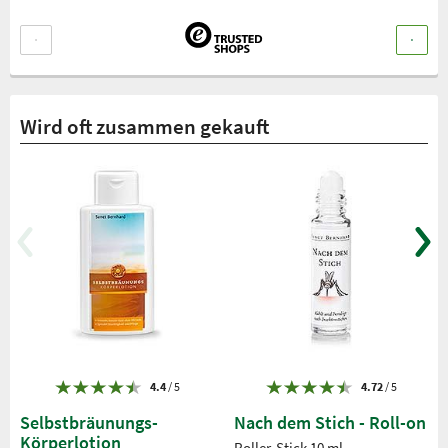
Wird oft zusammen gekauft
4.4
/ 5
4.72
/ 5
Selbstbräunungs-
Nach dem Stich - Roll-on
Körperlotion
Roller-Stick 10 ml