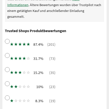
Informationen
. Ältere Bewertungen wurden über Trustpilot nach
einem getätigten Kauf und anschließender Einladung
gesammelt.
Trusted Shops Produktbewertungen
★
★
★
★
★
87.4%
(201)
★
★
★
★
☆
31.7%
(73)
★
★
★
☆
☆
15.2%
(35)
★
★
☆
☆
☆
10%
(23)
★
☆
☆
☆
☆
8.3%
(19)