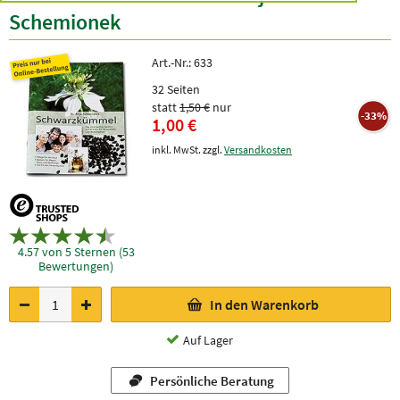
Schemionek
Art.-Nr.:
633
32 Seiten
statt
1,50 €
nur
-33%
1,00 €
inkl. MwSt. zzgl.
Versandkosten
4.57 von 5 Sternen (53
Bewertungen)
In den Warenkorb
Auf Lager
Persönliche Beratung