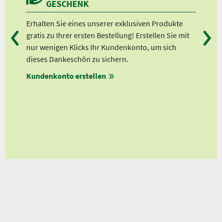
GESCHENK
sen,
Erhalten Sie eines unserer exklusiven Produkte
Bei
t
gratis zu Ihrer ersten Bestellung! Erstellen Sie mit
Ab 
,
nur wenigen Klicks Ihr Kundenkonto, um sich
Ab 
n
dieses Dankeschön zu sichern.
Ab 
rm
Kundenkonto erstellen
Ab 
en
ungen