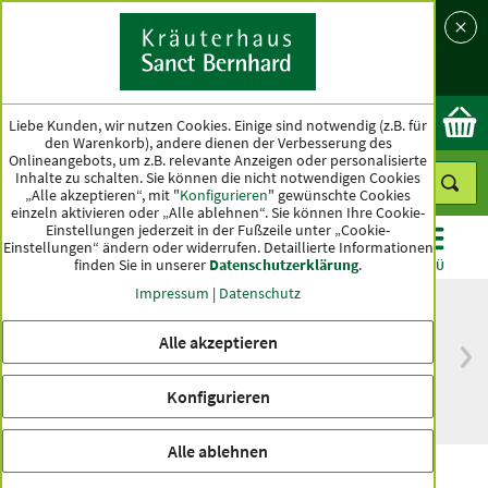
Sprache
Land
Ok
Liebe Kunden, wir nutzen Cookies. Einige sind notwendig (z.B. für
den Warenkorb), andere dienen der Verbesserung des
Onlineangebots, um z.B. relevante Anzeigen oder personalisierte
Inhalte zu schalten. Sie können die nicht notwendigen Cookies
„Alle akzeptieren“, mit "
Konfigurieren
" gewünschte Cookies
einzeln aktivieren oder „Alle ablehnen“. Sie können Ihre Cookie-
Einstellungen jederzeit in der Fußzeile unter „Cookie-
Einstellungen“ ändern oder widerrufen.
Detaillierte Informationen
finden Sie in unserer
Datenschutzerklärung
.
KATEGORIEN
ANGEBOTE
TOPSELLER
MENÜ
Impressum
|
Datenschutz
Alle akzeptieren
versandkostenfrei
Spitzenqualität seit
ab 50 €
über hundert Jahren
Konfigurieren
innerhalb Deutschlands
Alle ablehnen
Schwarzkümmel von Dr. Anja