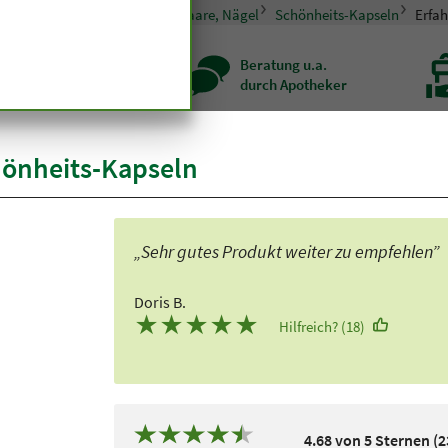
pseln und Tabletten
Haut, Haare, Nägel
Schönheits-Kapseln
Erfa
zenqualität seit
Beratung u.a.
r hundert Jahren
durch Apotheker
önheits-Kapseln
„Sehr gutes Produkt weiter zu empfehlen”
Doris B.
★
★
★
★
★
Hilfreich? (18)
4.68 von 5 Sternen (