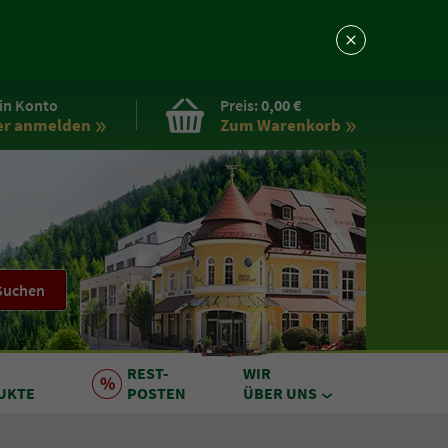
in Konto
Preis:
0,00 €
er anmelden
Zum Warenkorb
Suchen
REST
-
WIR
UKTE
POSTEN
ÜBER UNS