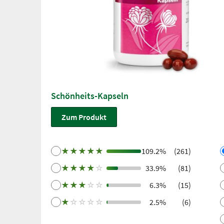
Schönheits-Kapseln
Zum Produkt
★
★
★
★
★
109.2%
(261)
★
★
★
★
☆
33.9%
(81)
★
★
★
☆
☆
6.3%
(15)
★
☆
☆
☆
☆
2.5%
(6)