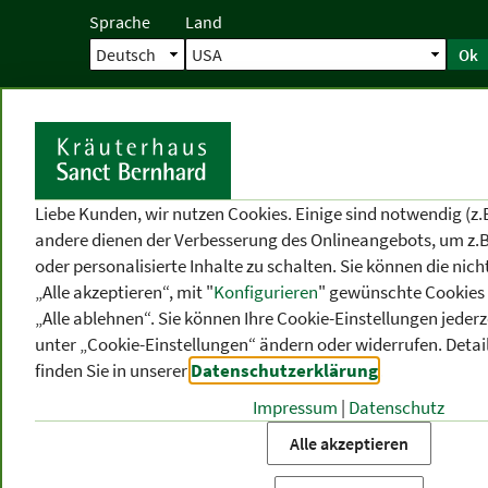
Sprache
Land
Ok
Startseite
Versand
Direktbestellun
S
Liebe Kunden, wir nutzen Cookies. Einige sind notwendig (z.
andere dienen der Verbesserung des Onlineangebots, um z.B
oder personalisierte Inhalte zu schalten. Sie können die ni
„Alle akzeptieren“, mit "
Konfigurieren
" gewünschte Cookies 
„Alle ablehnen“. Sie können Ihre Cookie-Einstellungen jederze
unter „Cookie-Einstellungen“ ändern oder widerrufen.
Detai
finden Sie in unserer
Datenschutzerklärung
.
Impressum
|
Datenschutz
PRODUKT
-
THEMEN
-
P
KATEGORIEN
BEREICHE
VO
Alle akzeptieren