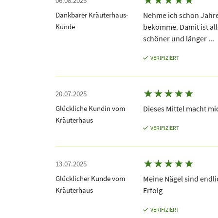
★
★
★
★
★
06.08.2025
Dankbarer Kräuterhaus-
Nehme ich schon Jahre,
Kunde
bekomme. Damit ist all
schöner und länger ...
VERIFIZIERT
★
★
★
★
★
20.07.2025
Glückliche Kundin vom
Dieses Mittel macht mi
Kräuterhaus
VERIFIZIERT
★
★
★
★
★
13.07.2025
Glücklicher Kunde vom
Meine Nägel sind endli
Kräuterhaus
Erfolg
VERIFIZIERT