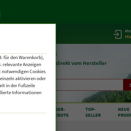
Me
g
Service / Infos
Hi
eit 1903
Naturheilmittel
B. für den Warenkorb),
und
Kosmetik
direkt vom Hersteller
. relevante Anzeigen
cht notwendigen Cookies
einzeln aktivieren oder
it in der Fußzeile
llierte Informationen
RODUKTE
SONDER
-
TOP
-
NEUE
N A BIS Z
ANGEBOTE
SELLER
PROD