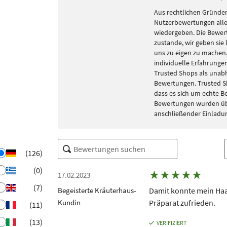
Aus rechtlichen Gründen
Nutzerbewertungen alle
wiedergeben. Die Bewe
zustande, wir geben sie 
uns zu eigen zu machen. 
individuelle Erfahrungen
Trusted Shops als unabh
Bewertungen. Trusted S
dass es sich um echte 
Bewertungen wurden übe
anschließender Einladu
(126)
(0)
★
★
★
★
★
17.02.2023
(7)
Begeisterte Kräuterhaus-
Damit konnte mein Haar
Kundin
Präparat zufrieden.
(11)
(13)
VERIFIZIERT