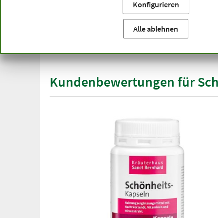
Konfigurieren
Sie befinden sich hier:
Startseite
Produktkategorien
Ka
versandkostenfrei
Alle ablehnen
Spit
ab 50 €
übe
innerhalb Deutschlands
Kundenbewertungen für Sch