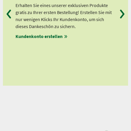
d
Erhalten Sie eines unserer exklusiven Produkte
Bei
gratis zu Ihrer ersten Bestellung! Erstellen Sie mit
Ab 
er
nur wenigen Klicks Ihr Kundenkonto, um sich
Ab 
dieses Dankeschön zu sichern.
Ab 
en
Kundenkonto erstellen
Ab 
en
ungen