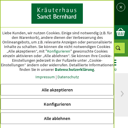
Sprache
Land
Ok
Liebe Kunden, wir nutzen Cookies. Einige sind notwendig (z.B. für
den Warenkorb), andere dienen der Verbesserung des
Onlineangebots, um z.B. relevante Anzeigen oder personalisierte
Inhalte zu schalten. Sie können die nicht notwendigen Cookies
„Alle akzeptieren“, mit "
Konfigurieren
" gewünschte Cookies
einzeln aktivieren oder „Alle ablehnen“. Sie können Ihre Cookie-
Einstellungen jederzeit in der Fußzeile unter „Cookie-
Einstellungen“ ändern oder widerrufen.
Detaillierte Informationen
finden Sie in unserer
Datenschutzerklärung
.
KATEGORIEN
ANGEBOTE
TOPSELLER
MENÜ
Impressum
|
Datenschutz
Alle akzeptieren
versandkostenfrei
Spitzenqualität seit
ab 50 €
über hundert Jahren
Konfigurieren
innerhalb Deutschlands
Alle ablehnen
Sauce zu Braten