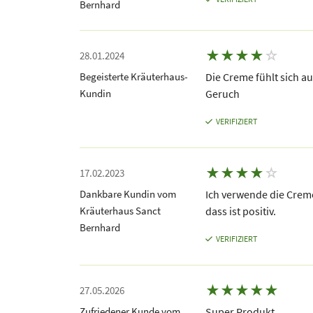
Bernhard
★
★
★
★
☆
28.01.2024
Begeisterte Kräuterhaus-
Die Creme fühlt sich a
Kundin
Geruch
VERIFIZIERT
★
★
★
★
☆
17.02.2023
Dankbare Kundin vom
Ich verwende die Creme
Kräuterhaus Sanct
dass ist positiv.
Bernhard
VERIFIZIERT
★
★
★
★
★
27.05.2026
Zufriedener Kunde vom
Super Produkt