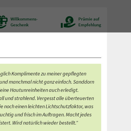
Willkommens-
Prämie auf
Geschenk
Empfehlung
 täglich Komplimente zu meiner gepflegten
 und manchmal nicht ganz einfach. Sanddorn
eine Hautunreinheiten auch erledigt.
ll und strahlend. Vergesst alle überteuerten
e noch einen leichten Lichtschutzfaktor, was
 fruchtig und frisch im Auftragen. Macht jedes
stert. Wird natürlich wieder bestellt.”