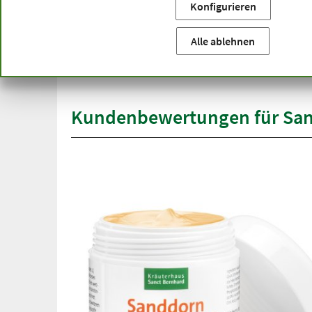
Konfigurieren
Sie befinden sich hier:
Startseite
Produktkategorien
Ko
versandkostenfrei
Alle ablehnen
Spit
ab 50 €
übe
innerhalb Deutschlands
Kundenbewertungen für Sa