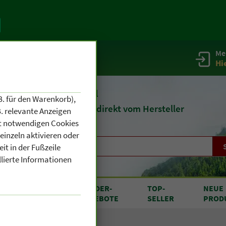
Me
g
Service / Infos
Hi
eit 1903
Naturheilmittel
B. für den Warenkorb),
und
Kosmetik
direkt vom Hersteller
. relevante Anzeigen
cht notwendigen Cookies
einzeln aktivieren oder
it in der Fußzeile
llierte Informationen
RODUKTE
SONDER
-
TOP
-
NEUE
N A BIS Z
ANGEBOTE
SELLER
PROD