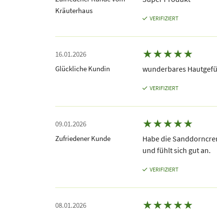
Kräuterhaus
VERIFIZIERT
★
★
★
★
★
16.01.2026
Glückliche Kundin
wunderbares Hautgefüh
VERIFIZIERT
★
★
★
★
★
09.01.2026
Zufriedener Kunde
Habe die Sanddorncrem
und fühlt sich gut an.
VERIFIZIERT
★
★
★
★
★
08.01.2026