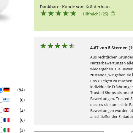
Dankbarer Kunde vom Kräuterhaus
★
★
★
★
★
Hilfreich? (25)
4.67 von 5 Sternen (
Aus rechtlichen Gründen
Nutzerbewertungen alle
wiedergeben. Die Bewe
zustande, wir geben sie 
uns zu eigen zu machen. 
individuelle Erfahrungen
(84)
Trusted Shops als unabh
Bewertungen. Trusted S
(0)
dass es sich um echte 
(2)
Bewertungen wurden übe
anschließender Einladu
(6)
(3)