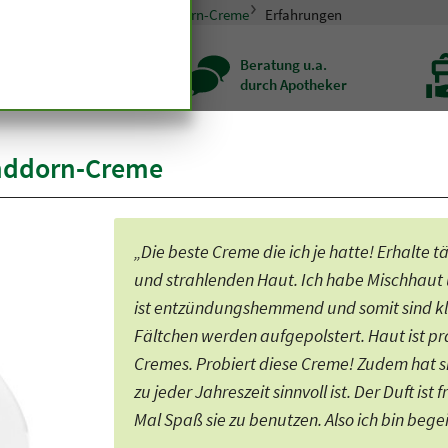
smetik
Hautpflege
Sanddorn-Creme
Erfahrungen
zenqualität seit
Beratung u.a.
r hundert Jahren
durch Apotheker
nddorn-Creme
„Die beste Creme die ich je hatte! Erhalte
und strahlenden Haut. Ich habe Mischhaut
ist entzündungshemmend und somit sind kl
Fältchen werden aufgepolstert. Haut ist pra
Cremes. Probiert diese Creme! Zudem hat si
zu jeder Jahreszeit sinnvoll ist. Der Duft ist
Mal Spaß sie zu benutzen. Also ich bin begei