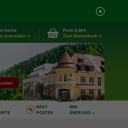
in Konto
Preis:
0,00 €
er anmelden
Zum Warenkorb
Suchen
REST
-
WIR
UKTE
POSTEN
ÜBER UNS