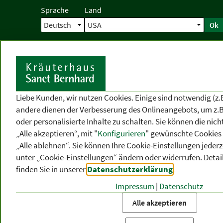
Sprache
Land
Ok
Startseite
Versand
Direktbestellun
S
Liebe Kunden, wir nutzen Cookies. Einige sind notwendig (z.
andere dienen der Verbesserung des Onlineangebots, um z.B
oder personalisierte Inhalte zu schalten. Sie können die ni
„Alle akzeptieren“, mit "
Konfigurieren
" gewünschte Cookies 
„Alle ablehnen“. Sie können Ihre Cookie-Einstellungen jederze
unter „Cookie-Einstellungen“ ändern oder widerrufen.
Detai
finden Sie in unserer
Datenschutzerklärung
.
Impressum
|
Datenschutz
PRODUKT
-
THEMEN
-
P
KATEGORIEN
BEREICHE
VO
Alle akzeptieren