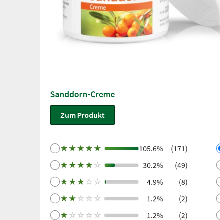
Sanddorn-Creme
Zum Produkt
★
★
★
★
★
105.6%
(171)
★
★
★
★
☆
30.2%
(49)
★
★
★
☆
☆
4.9%
(8)
★
★
☆
☆
☆
1.2%
(2)
★
☆
☆
☆
☆
1.2%
(2)