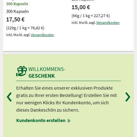
300 Kapseln
15,00 €
300 Kapseln
(66g / 1 kg = 227,27 €)
17,50 €
inkl. MwSt. zzgl.
Versandkosten
(229g / 1 kg = 76,42 €)
inkl. MwSt. zzgl.
Versandkosten
WILLKOMMENS-
GESCHENK
lft
Erhalten Sie eines unserer exklusiven Produkte
Bei
 ”
gratis zu Ihrer ersten Bestellung! Erstellen Sie mit
Ab 
nur wenigen Klicks Ihr Kundenkonto, um sich
Ab 
dieses Dankeschön zu sichern.
Ab 
en
Kundenkonto erstellen
Ab 
ungen