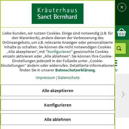
Sprache
Land
Ok
Liebe Kunden, wir nutzen Cookies. Einige sind notwendig (z.B. für
den Warenkorb), andere dienen der Verbesserung des
Onlineangebots, um z.B. relevante Anzeigen oder personalisierte
Inhalte zu schalten. Sie können die nicht notwendigen Cookies
„Alle akzeptieren“, mit "
Konfigurieren
" gewünschte Cookies
einzeln aktivieren oder „Alle ablehnen“. Sie können Ihre Cookie-
Einstellungen jederzeit in der Fußzeile unter „Cookie-
Einstellungen“ ändern oder widerrufen.
Detaillierte Informationen
finden Sie in unserer
Datenschutzerklärung
.
KATEGORIEN
ANGEBOTE
TOPSELLER
MENÜ
Impressum
|
Datenschutz
Alle akzeptieren
versandkostenfrei
Spitzenqualität seit
ab 50 €
über hundert Jahren
Konfigurieren
innerhalb Deutschlands
Alle ablehnen
Sanct Bernhard Sport Triathlonset