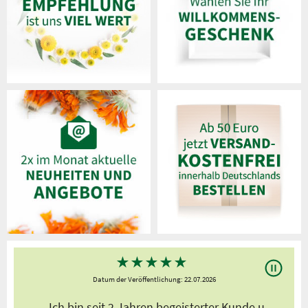
★
★
★
★
★
Datum der Veröffentlichung: 22.07.2026
s
„Ich bin seit 2 Jahren begeisterter Kunde,u