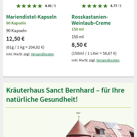
4.81
/ 5
4.77
/ 5
Mariendistel-Kapseln
Rosskastanien-
Weinlaub-Creme
90 Kapseln
150 ml
90 Kapseln
150 ml
12,50 €
8,50 €
(61g / 1 kg = 204,92 €)
(150ml / 1 Liter = 56,67 €)
inkl. MwSt. zzgl.
Versandkosten
inkl. MwSt. zzgl.
Versandkosten
Kräuterhaus Sanct Bernhard – für Ihre
natürliche Gesundheit!