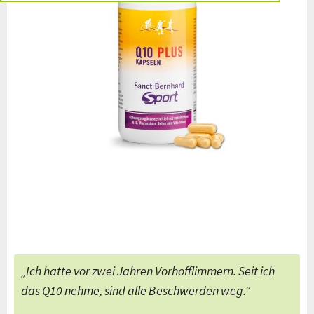
versandkostenfre
Spitzenqualität
Beratung u.a.
Willkommens-
g
i
seit
durch Apotheker
Geschenk
ab 50 € innerhalb
über hundert
Deutschlands
Jahren
„Ich hatte vor zwei Jahren Vorhofflimmern. Seit ich
das Q10 nehme, sind alle Beschwerden weg.”