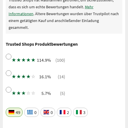
dass es sich um echte Bewertungen handelt.
Mehr
Informationen
. Ältere Bewertungen wurden über Trustpilot nach
einem getätigten Kauf und anschließender Einladung
gesammelt.
Trusted Shops Produktbewertungen
★
★
★
★
★
114.9%
(100)
★
★
★
★
☆
16.1%
(14)
★
★
★
☆
☆
5.7%
(5)
49
0
0
2
3