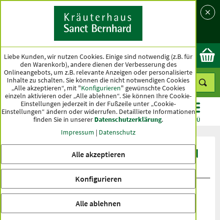
Sprache
Land
Ok
Liebe Kunden, wir nutzen Cookies. Einige sind notwendig (z.B. für
den Warenkorb), andere dienen der Verbesserung des
Onlineangebots, um z.B. relevante Anzeigen oder personalisierte
Inhalte zu schalten. Sie können die nicht notwendigen Cookies
„Alle akzeptieren“, mit "
Konfigurieren
" gewünschte Cookies
einzeln aktivieren oder „Alle ablehnen“. Sie können Ihre Cookie-
Einstellungen jederzeit in der Fußzeile unter „Cookie-
Einstellungen“ ändern oder widerrufen.
Detaillierte Informationen
finden Sie in unserer
Datenschutzerklärung
.
KATEGORIEN
ANGEBOTE
TOPSELLER
MENÜ
Impressum
|
Datenschutz
Produktbewertungen Sanct Bernhard
Alle akzeptieren
Sport Q10-Plus-Kapseln
Konfigurieren
Alle ablehnen