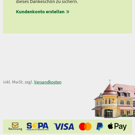
dieses Dankeschön zu sichern.
Ab 
en
Kundenkonto erstellen
Ab 
ungen
1,50 €
inkl. MwSt. zzgl.
Versandkosten
Rechnung