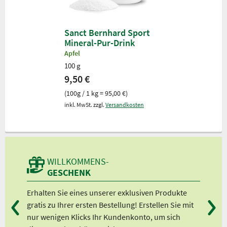
Sanct Bernhard Sport
Mineral-Pur-Drink
Apfel
100 g
9,50 €
(100g / 1 kg = 95,00 €)
inkl. MwSt. zzgl.
Versandkosten
WILLKOMMENS-
GESCHENK
lft
Erhalten Sie eines unserer exklusiven Produkte
Bei
 ”
gratis zu Ihrer ersten Bestellung! Erstellen Sie mit
Ab 
nur wenigen Klicks Ihr Kundenkonto, um sich
Ab 