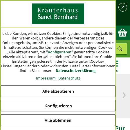
Sprache
Land
Ok
Liebe Kunden, wir nutzen Cookies. Einige sind notwendig (z.B. für
den Warenkorb), andere dienen der Verbesserung des
Onlineangebots, um z.B. relevante Anzeigen oder personalisierte
Inhalte zu schalten. Sie können die nicht notwendigen Cookies
„Alle akzeptieren“, mit "
Konfigurieren
" gewünschte Cookies
einzeln aktivieren oder „Alle ablehnen“. Sie können Ihre Cookie-
Einstellungen jederzeit in der Fußzeile unter „Cookie-
Einstellungen“ ändern oder widerrufen.
Detaillierte Informationen
finden Sie in unserer
Datenschutzerklärung
.
KATEGORIEN
ANGEBOTE
TOPSELLER
MENÜ
Impressum
|
Datenschutz
Alle akzeptieren
versandkostenfrei
Spitzenqualität seit
ab 50 €
über hundert Jahren
Konfigurieren
innerhalb Deutschlands
Alle ablehnen
Sanct Bernhard Sport Liquid-Energie-Pur