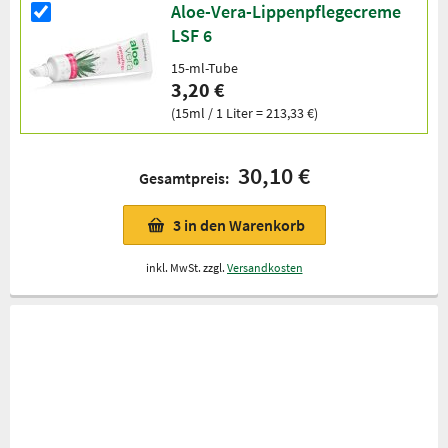
Aloe-Vera-Lippenpflegecreme
LSF 6
15-ml-Tube
3,20 €
(15ml / 1 Liter = 213,33 €)
30,10 €
Gesamtpreis:
3
in den Warenkorb
inkl. MwSt. zzgl.
Versandkosten