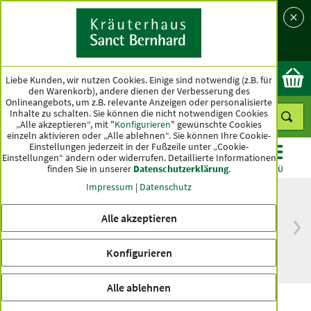
Sprache
Land
Ok
Liebe Kunden, wir nutzen Cookies. Einige sind notwendig (z.B. für
den Warenkorb), andere dienen der Verbesserung des
Onlineangebots, um z.B. relevante Anzeigen oder personalisierte
Inhalte zu schalten. Sie können die nicht notwendigen Cookies
„Alle akzeptieren“, mit "
Konfigurieren
" gewünschte Cookies
einzeln aktivieren oder „Alle ablehnen“. Sie können Ihre Cookie-
Einstellungen jederzeit in der Fußzeile unter „Cookie-
Einstellungen“ ändern oder widerrufen.
Detaillierte Informationen
finden Sie in unserer
Datenschutzerklärung
.
KATEGORIEN
ANGEBOTE
TOPSELLER
MENÜ
Impressum
|
Datenschutz
Alle akzeptieren
versandkostenfrei
Spitzenqualität seit
ab 50 €
über hundert Jahren
Konfigurieren
innerhalb Deutschlands
Alle ablehnen
Sanct Bernhard Sport Bio-Aktiv-Riegel