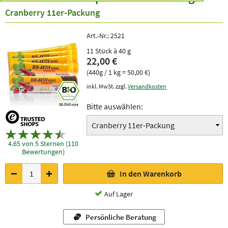
Cranberry 11er-Packung
Art.-Nr.:
2521
11 Stück à 40 g
22,00 €
(440g / 1 kg = 50,00 €)
inkl. MwSt. zzgl.
Versandkosten
Bitte auswählen:
DE-ÖKO-005
4.65 von 5 Sternen (110
Bewertungen)
In den Warenkorb
Auf Lager
Persönliche Beratung