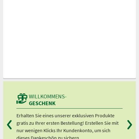
WILLKOMMENS-
GESCHENK
lft
Erhalten Sie eines unserer exklusiven Produkte
Bei
 ”
gratis zu Ihrer ersten Bestellung! Erstellen Sie mit
Ab 
nur wenigen Klicks Ihr Kundenkonto, um sich
Ab 
dieses Dankeschön zu sichern.