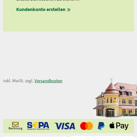
Ab 
en
Kundenkonto erstellen
Ab 
ungen
22,00 €
inkl. MwSt. zzgl.
Versandkosten
Rechnung