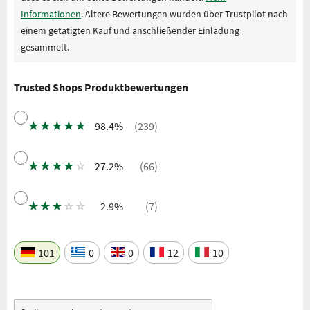
Informationen
. Ältere Bewertungen wurden über Trustpilot nach
einem getätigten Kauf und anschließender Einladung
gesammelt.
Trusted Shops Produktbewertungen
★
★
★
★
★
98.4%
(239)
★
★
★
★
☆
27.2%
(66)
★
★
★
☆
☆
2.9%
(7)
101
0
0
12
10