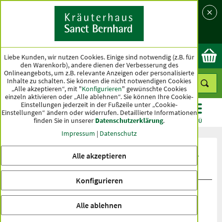
Sprache
Land
Ok
Liebe Kunden, wir nutzen Cookies. Einige sind notwendig (z.B. für
den Warenkorb), andere dienen der Verbesserung des
Onlineangebots, um z.B. relevante Anzeigen oder personalisierte
Inhalte zu schalten. Sie können die nicht notwendigen Cookies
„Alle akzeptieren“, mit "
Konfigurieren
" gewünschte Cookies
einzeln aktivieren oder „Alle ablehnen“. Sie können Ihre Cookie-
Einstellungen jederzeit in der Fußzeile unter „Cookie-
Einstellungen“ ändern oder widerrufen.
Detaillierte Informationen
finden Sie in unserer
Datenschutzerklärung
.
KATEGORIEN
ANGEBOTE
TOPSELLER
MENÜ
Impressum
|
Datenschutz
Produktbewertungen Safran-Nerven-
Alle akzeptieren
Kapseln
Konfigurieren
Alle ablehnen