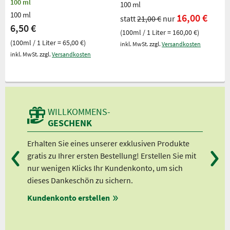
100 ml
100 ml
100 ml
16,00 €
statt
21,00 €
nur
6,50 €
(100ml / 1 Liter = 160,00 €)
(100ml / 1 Liter = 65,00 €)
inkl. MwSt. zzgl.
Versandkosten
inkl. MwSt. zzgl.
Versandkosten
WILLKOMMENS-
GESCHENK
n
Erhalten Sie eines unserer exklusiven Produkte
Bei
gratis zu Ihrer ersten Bestellung! Erstellen Sie mit
Ab 
lle
nur wenigen Klicks Ihr Kundenkonto, um sich
Ab 
dieses Dankeschön zu sichern.
Ab 
Kundenkonto erstellen
Ab 
en
ungen