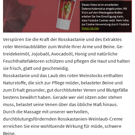
Dieses Video ist im erweiterten
Datenschutzmodus eingebunden. Mit
Klick auf den Wiedergabe-Button
erteilen Sie Ihre Einwilligung darin,
dass Youtube Cookies setzt. Mehr Infos
zur Cookie-Verwendung durch Youtube
finden Sie hier
.
Verspüren Sie die Kraft der Rosskastanie und des Extraktes
roter Weinlaubblätter zum Wohle Ihrer Arme und Beine. Ge­
treidekeimöl, Jojobaöl, Avocadoöl, Honig und natürliche
Feuchthalte­fakto­ren schützen und pflegen die Haut und halten
sie frisch, glatt und geschmeidig.
Rosskastanie und das Laub des roten Weinstocks enthalten
Naturstoffe, die sich zur Pflege müder, belasteter Beine und
zum Erhalt gesunder, gut durchbluteter Venen und Blutgefäße
bestens bewährt haben. Gerade wer viel sitzen oder stehen
muss, belastet seine Venen über das übliche Maß hinaus.
Durch die Massage mit unserer wertvollen,
durchblutungsfördernden Rosskastanien-Weinlaub-Creme
erreichen Sie eine wohltuende Wirkung für müde, schwere
Beine.