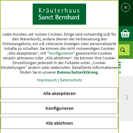
Sprache
Land
Ok
Liebe Kunden, wir nutzen Cookies. Einige sind notwendig (z.B. für
den Warenkorb), andere dienen der Verbesserung des
Onlineangebots, um z.B. relevante Anzeigen oder personalisierte
Inhalte zu schalten. Sie können die nicht notwendigen Cookies
„Alle akzeptieren“, mit "
Konfigurieren
" gewünschte Cookies
einzeln aktivieren oder „Alle ablehnen“. Sie können Ihre Cookie-
Einstellungen jederzeit in der Fußzeile unter „Cookie-
Einstellungen“ ändern oder widerrufen.
Detaillierte Informationen
finden Sie in unserer
Datenschutzerklärung
.
KATEGORIEN
ANGEBOTE
TOPSELLER
MENÜ
Impressum
|
Datenschutz
Alle akzeptieren
versandkostenfrei
Spitzenqualität seit
ab 50 €
über hundert Jahren
Konfigurieren
innerhalb Deutschlands
Alle ablehnen
Rosskastanien-Weinlaub-Creme