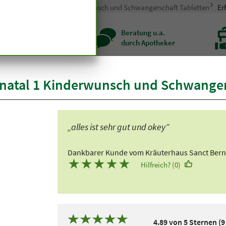
die Frau
Prenatal 1 Kinderwunsch und Schwangerschaft Tabletten
Er
zenqualität seit
Beratung u.a.
r hundert Jahren
durch Apotheker
atal 1 Kinderwunsch und Schwangers
„alles ist sehr gut und okey”
Dankbarer Kunde vom Kräuterhaus Sanct Ber
★
★
★
★
★
Hilfreich? (0)
4.89 von 5 Sternen (