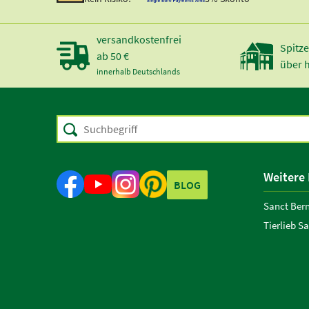
versandkostenfrei
Spitze
ab 50 €
über 
innerhalb Deutschlands
Weitere
BLOG
Sanct Ber
Tierlieb S