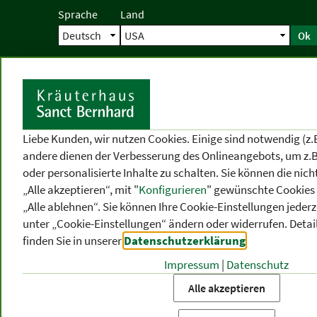
Sprache
Land
Ok
Startseite
Versand
Direktbestellun
S
Liebe Kunden, wir nutzen Cookies. Einige sind notwendig (z.
andere dienen der Verbesserung des Onlineangebots, um z.B
oder personalisierte Inhalte zu schalten. Sie können die ni
„Alle akzeptieren“, mit "
Konfigurieren
" gewünschte Cookies 
„Alle ablehnen“. Sie können Ihre Cookie-Einstellungen jederze
unter „Cookie-Einstellungen“ ändern oder widerrufen.
Detai
finden Sie in unserer
Datenschutzerklärung
.
Impressum
|
Datenschutz
PRODUKT
-
THEMEN
-
P
KATEGORIEN
BEREICHE
VO
Alle akzeptieren