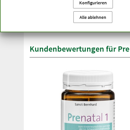
Konfigurieren
Sie befinden sich hier:
Startseite
Themenbereiche
Für 
versandkostenfrei
Alle ablehnen
Spit
ab 50 €
übe
innerhalb Deutschlands
Kundenbewertungen für Pren