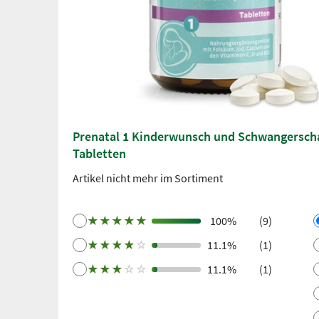
Prenatal 1 Kinderwunsch und Schwangersch
Tabletten
Artikel nicht mehr im Sortiment
★
★
★
★
★
100%
(9)
★
★
★
★
☆
11.1%
(1)
★
★
★
☆
☆
11.1%
(1)