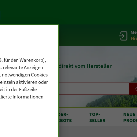
Me
g
Service / Infos
Hi
eit 1903
Naturheilmittel
B. für den Warenkorb),
und
Kosmetik
direkt vom Hersteller
. relevante Anzeigen
cht notwendigen Cookies
einzeln aktivieren oder
it in der Fußzeile
llierte Informationen
RODUKTE
SONDER
-
TOP
-
NEUE
N A BIS Z
ANGEBOTE
SELLER
PROD