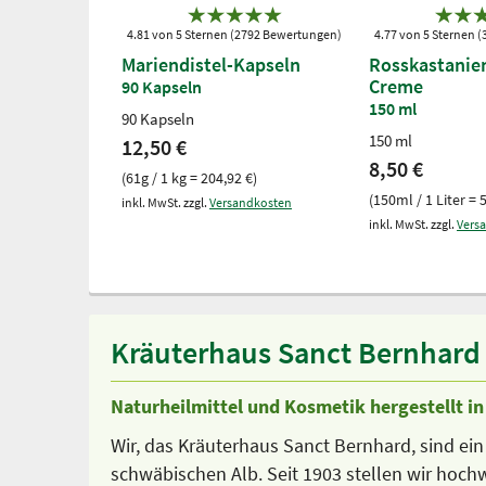
4.81 von 5 Sternen (2792 Bewertungen)
4.77 von 5 Sternen 
Mariendistel-Kapseln
Rosskastanie
Creme
90 Kapseln
150 ml
90 Kapseln
150 ml
12,50 €
8,50 €
(61g / 1 kg = 204,92 €)
(150ml / 1 Liter = 
inkl. MwSt. zzgl.
Versandkosten
inkl. MwSt. zzgl.
Vers
Kräuterhaus Sanct Bernhard –
Naturheilmittel und Kosmetik hergestellt i
Wir, das Kräuterhaus Sanct Bernhard, sind ein
schwäbischen Alb. Seit 1903 stellen wir hoc