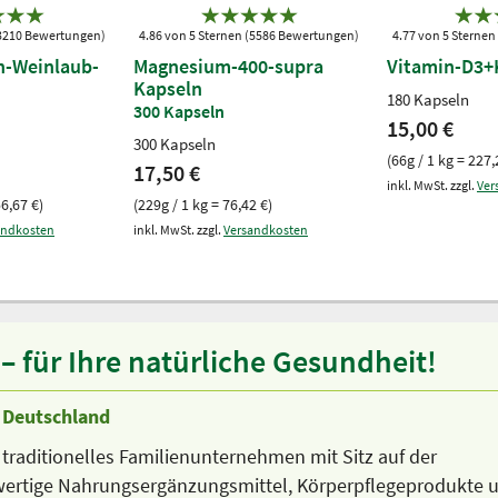
(3210 Bewertungen)
4.86 von 5 Sternen (5586 Bewertungen)
4.77 von 5 Sterne
n-Weinlaub-
Magnesium-400-supra
Vitamin-D3+
Kapseln
180 Kapseln
300 Kapseln
15,00 €
300 Kapseln
(66g / 1 kg = 227,
17,50 €
inkl. MwSt. zzgl.
Ver
56,67 €)
(229g / 1 kg = 76,42 €)
andkosten
inkl. MwSt. zzgl.
Versandkosten
 für Ihre natürliche Gesundheit!
n Deutschland
 traditionelles Familienunternehmen mit Sitz auf der
hwertige Nahrungsergänzungsmittel, Körperpflegeprodukte 