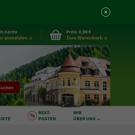
in Konto
Preis:
0,00 €
er anmelden
Zum Warenkorb
Suchen
REST
-
WIR
UKTE
POSTEN
ÜBER UNS