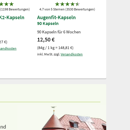
n (1198 Bewertungen)
4.7 von 5 Sternen (3530 Bewertungen)
4.75 von 5 Stern
K2-Kapseln
Augenfit-Kapseln
Omega-3 su
Kapseln
90 Kapseln
90 Kapseln für 6 Wochen
120 Kapseln
12,50 €
17,50 €
27 €)
(84g / 1 kg = 148,81 €)
(165g / 1 kg = 1
sandkosten
inkl. MwSt. zzgl.
Versandkosten
inkl. MwSt. zzgl.
V
und