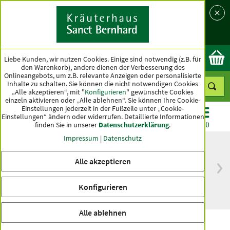
Sprache
Land
Ok
Liebe Kunden, wir nutzen Cookies. Einige sind notwendig (z.B. für
den Warenkorb), andere dienen der Verbesserung des
Onlineangebots, um z.B. relevante Anzeigen oder personalisierte
Inhalte zu schalten. Sie können die nicht notwendigen Cookies
„Alle akzeptieren“, mit "
Konfigurieren
" gewünschte Cookies
einzeln aktivieren oder „Alle ablehnen“. Sie können Ihre Cookie-
Einstellungen jederzeit in der Fußzeile unter „Cookie-
Einstellungen“ ändern oder widerrufen.
Detaillierte Informationen
finden Sie in unserer
Datenschutzerklärung
.
KATEGORIEN
ANGEBOTE
TOPSELLER
MENÜ
Impressum
|
Datenschutz
Alle akzeptieren
versandkostenfrei
Spitzenqualität seit
ab 50 €
über hundert Jahren
Konfigurieren
innerhalb Deutschlands
Alle ablehnen
Premium Gold! Nachtpflege