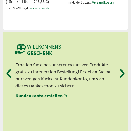
(15ml / 1 Liter = 213,33 €)
inkl. MwSt. zzgl.
Versandkosten
inkl. MwSt. zzgl.
Versandkosten
WILLKOMMENS-
GESCHENK
n
Erhalten Sie eines unserer exklusiven Produkte
Bei
gratis zu Ihrer ersten Bestellung! Erstellen Sie mit
Ab 
lle
nur wenigen Klicks Ihr Kundenkonto, um sich
Ab 
dieses Dankeschön zu sichern.
Ab 
Kundenkonto erstellen
Ab 
en
ungen