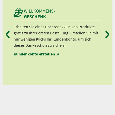
WILLKOMMENS-
GESCHENK
n
Erhalten Sie eines unserer exklusiven Produkte
Bei
gratis zu Ihrer ersten Bestellung! Erstellen Sie mit
Ab 
lle
nur wenigen Klicks Ihr Kundenkonto, um sich
Ab 
dieses Dankeschön zu sichern.
Ab 
Kundenkonto erstellen
Ab 
en
ungen