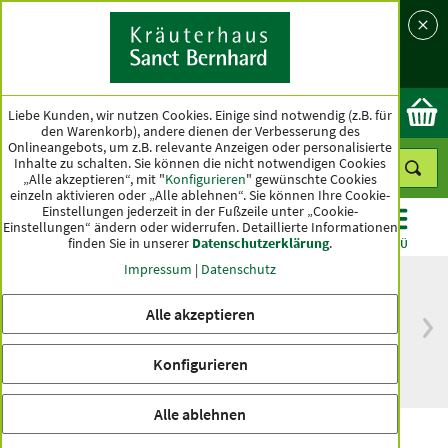
Sprache
Land
Ok
Liebe Kunden, wir nutzen Cookies. Einige sind notwendig (z.B. für
den Warenkorb), andere dienen der Verbesserung des
Onlineangebots, um z.B. relevante Anzeigen oder personalisierte
Inhalte zu schalten. Sie können die nicht notwendigen Cookies
„Alle akzeptieren“, mit "
Konfigurieren
" gewünschte Cookies
einzeln aktivieren oder „Alle ablehnen“. Sie können Ihre Cookie-
Einstellungen jederzeit in der Fußzeile unter „Cookie-
Einstellungen“ ändern oder widerrufen.
Detaillierte Informationen
finden Sie in unserer
Datenschutzerklärung
.
KATEGORIEN
ANGEBOTE
TOPSELLER
MENÜ
Impressum
|
Datenschutz
Alle akzeptieren
versandkostenfrei
Spitzenqualität seit
ab 50 €
über hundert Jahren
Konfigurieren
innerhalb Deutschlands
Alle ablehnen
Nachtkerzenöl-Creme