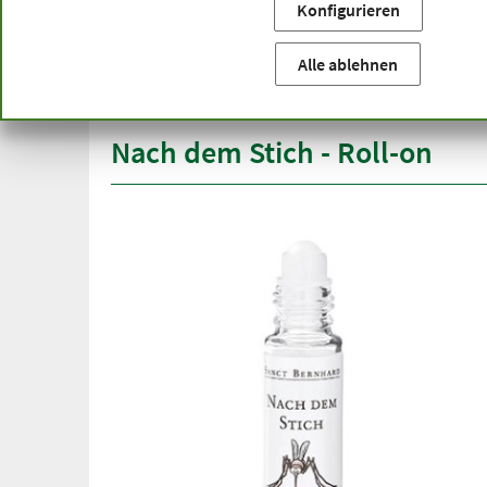
Konfigurieren
Sie befinden sich hier:
Startseite
Produktkategorien
We
versandkostenfrei
Spitze
Alle ablehnen
ab 50 €
über h
innerhalb Deutschlands
Nach dem Stich - Roll-on