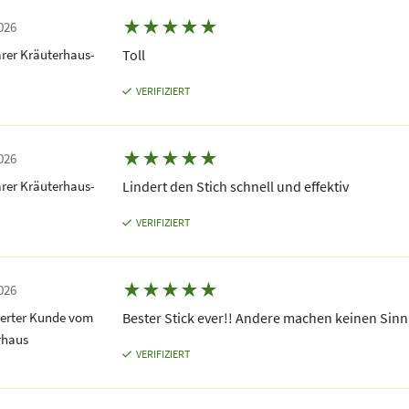
★
★
★
★
★
026
rer Kräuterhaus-
Toll
VERIFIZIERT
★
★
★
★
★
026
rer Kräuterhaus-
Lindert den Stich schnell und effektiv
VERIFIZIERT
★
★
★
★
★
026
terter Kunde vom
Bester Stick ever!! Andere machen keinen Sinn
rhaus
VERIFIZIERT