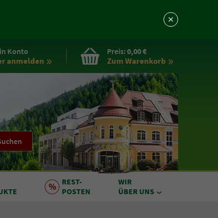
in Konto
Preis:
0,00 €
er anmelden
Zum Warenkorb
Suchen
REST
-
WIR
UKTE
POSTEN
ÜBER UNS