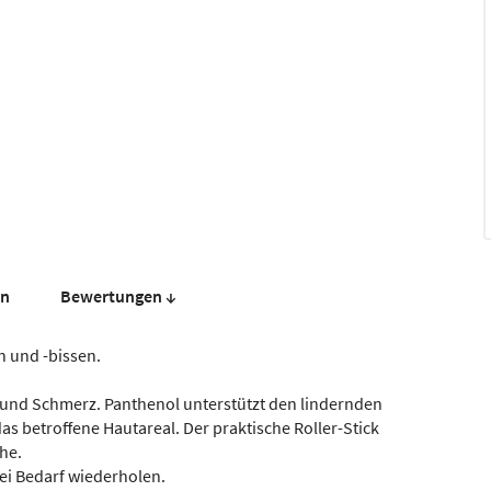
en
Bewer­tungen ↓
n und -bissen.
z und Schmerz. Panthenol unterstützt den lindernden
s betroffene Hautareal. Der praktische Roller-Stick
he.
bei Bedarf wiederholen.