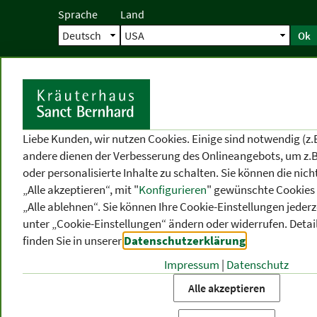
Sprache
Land
Ok
Startseite
Versand
Direktbestellun
S
Liebe Kunden, wir nutzen Cookies. Einige sind notwendig (z.
andere dienen der Verbesserung des Onlineangebots, um z.B
oder personalisierte Inhalte zu schalten. Sie können die ni
„Alle akzeptieren“, mit "
Konfigurieren
" gewünschte Cookies 
„Alle ablehnen“. Sie können Ihre Cookie-Einstellungen jederze
unter „Cookie-Einstellungen“ ändern oder widerrufen.
Detai
finden Sie in unserer
Datenschutzerklärung
.
Impressum
|
Datenschutz
PRODUKT
-
THEMEN
-
P
KATEGORIEN
BEREICHE
VO
Alle akzeptieren