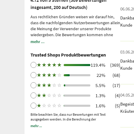
4.72 von 5 Sternen (309 Bewertungen
insgesamt, 200 auf Deutsch)
06.06.2
Aus rechtlichen Gründen weisen wir darauf hin,
Dankba
dass die nachfolgenden Nutzerbewertungen allein
Kunde
die Meinung der Verwender unserer Produkte
wiedergeben. Die Bewertungen kommen ohne
unsere Einflussnahme zustande, wir geben sie
mehr ...
lediglich unmittelbar und ungefiltert wieder, ohne
03.06.2
sie uns zu eigen zu machen. Bitte beachten Sie: Es
Trusted Shops Produktbewertungen
handelt sich um persönliche, individuelle
Dankba
Erfahrungen, welche nicht durch Studien belegt
★
★
★
★
★
119.4%
(369)
Kunde
sind. Wir nutzen Trusted Shops als unabhängigen
★
★
★
★
☆
22%
(68)
Dienstleister seit 2021 für die Einholung von
Bewertungen. Trusted Shops hat Maßnahmen
★
★
★
☆
☆
5.5%
(17)
getroffen, um sicherzustellen, dass es sich um
echte Bewertungen handelt.
Mehr Informationen
.
04.05.2
★
★
☆
☆
☆
1.3%
(4)
Ältere Bewertungen wurden über Trustpilot nach
Begeis
★
☆
☆
☆
☆
1.6%
(5)
einem getätigten Kauf und anschließender
Kräute
Einladung gesammelt.
Bitte beachten Sie, dass nur Bewertungen mit Text
ausgegeben werden. In die Berechnung der
Gesamtbewertung fließen auch Sternebewertungen ohne
mehr ...
Kommentar ein.