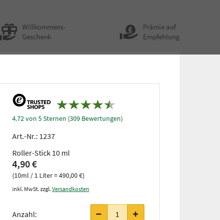
Willkommens-
Prämie auf
Geschenk
Empfehlung
4.72 von 5 Sternen (309 Bewertungen)
Art.-Nr.:
1237
Roller-Stick 10 ml
4,90 €
(10ml / 1 Liter = 490,00 €)
inkl. MwSt. zzgl.
Versandkosten
Anzahl: