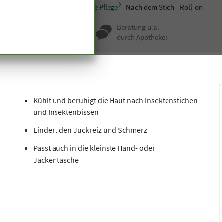
itere Spezialitäten
Besondere Pflege
Nach dem Stich - Roll-on
nqualität seit
Beratung u.a.
undert Jahren
durch Apotheker
Kühlt und beruhigt die Haut nach Insektenstichen
und Insektenbissen
Lindert den Juckreiz und Schmerz
Passt auch in die kleinste Hand- oder
Jackentasche