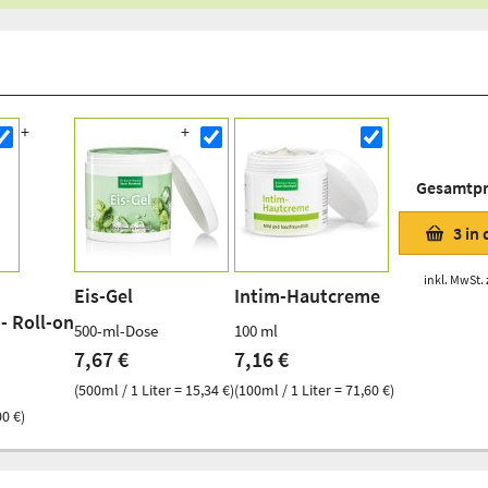
Gesamtpr
3
in
inkl. MwSt. 
Eis-Gel
Intim-Hautcreme
- Roll-on
500-ml-Dose
100 ml
7,67 €
7,16 €
(500ml / 1 Liter = 15,34 €)
(100ml / 1 Liter = 71,60 €)
00 €)