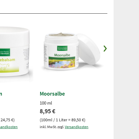
m
Moorsalbe
Gelenkpfleg
Kräuterbal
100 ml
200 ml
8,95 €
200-ml-Dose
 24,75 €)
(100ml / 1 Liter = 89,50 €)
19,50 €
sandkosten
inkl. MwSt. zzgl.
Versandkosten
(200ml / 1 Liter