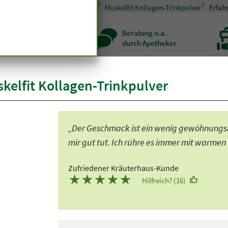
pseln und Tabletten
Muskeln
Muskelfit Kollagen-Trinkpulver
Erfah
zenqualität seit
Beratung u.a.
r hundert Jahren
durch Apotheker
elfit Kollagen-Trinkpulver
„Der Geschmack ist ein wenig gewöhnungsbe
mir gut tut. Ich rühre es immer mit warmen
Zufriedener Kräuterhaus-Kunde
★
★
★
★
★
Hilfreich? (16)