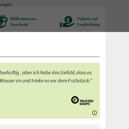
rungen
Willkommens-
Prämie auf
Geschenk
Empfehlung
dürftig , aber ich habe das Gefühl, dass es
 Wasser an und trinke es vor dem Frühstück.”