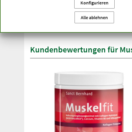
Konfigurieren
Sie befinden sich hier:
Startseite
Produktkategorien
Ka
versandkostenfrei
Alle ablehnen
Spit
ab 50 €
übe
innerhalb Deutschlands
Kundenbewertungen für Musk