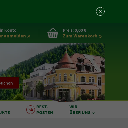
in Konto
Preis:
0,00 €
er anmelden
Zum Warenkorb
Suchen
REST
-
WIR
UKTE
POSTEN
ÜBER UNS