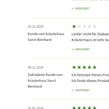
VERIFIZIERT
★
☆
☆
☆
☆
05.12.2024
Kunde vom Kräuterhaus
Leider nicht für Diabae
Sanct Bernhard
Kräuterhaus ist sehr ku
VERIFIZIERT
★
★
★
★
★
08.11.2024
Zufriedener Kunde vom
Ich benutze dieses Pro
Kräuterhaus Sanct
ich finde dieses Produk
Bernhard
VERIFIZIERT
★
★
★
★
★
26.06.2024