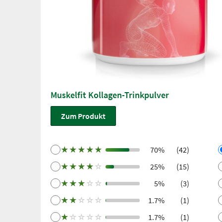
Muskelfit Kollagen-Trinkpulver
Zum Produkt
★
★
★
★
★
70%
(42)
★
★
★
★
☆
25%
(15)
★
★
★
☆
☆
5%
(3)
★
★
☆
☆
☆
1.7%
(1)
★
☆
☆
☆
☆
1.7%
(1)