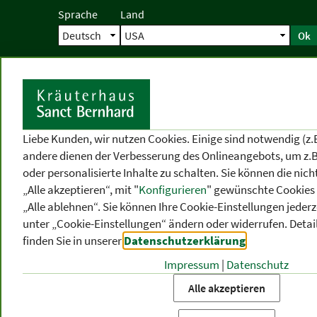
Sprache
Land
Ok
Startseite
Versand
Direktbestellun
S
Liebe Kunden, wir nutzen Cookies. Einige sind notwendig (z.
andere dienen der Verbesserung des Onlineangebots, um z.B
oder personalisierte Inhalte zu schalten. Sie können die ni
„Alle akzeptieren“, mit "
Konfigurieren
" gewünschte Cookies 
„Alle ablehnen“. Sie können Ihre Cookie-Einstellungen jederze
unter „Cookie-Einstellungen“ ändern oder widerrufen.
Detai
finden Sie in unserer
Datenschutzerklärung
.
Impressum
|
Datenschutz
PRODUKT
-
THEMEN
-
P
KATEGORIEN
BEREICHE
VO
Alle akzeptieren