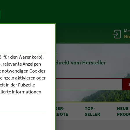
Me
g
Service / Infos
Hi
eit 1903
Naturheilmittel
B. für den Warenkorb),
und
Kosmetik
direkt vom Hersteller
. relevante Anzeigen
cht notwendigen Cookies
einzeln aktivieren oder
it in der Fußzeile
llierte Informationen
RODUKTE
SONDER
-
TOP
-
NEUE
N A BIS Z
ANGEBOTE
SELLER
PROD