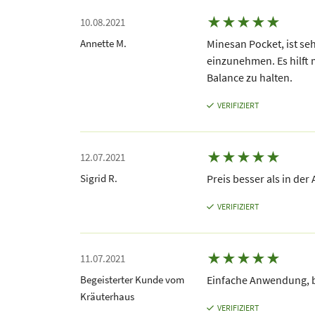
★
★
★
★
★
10.08.2021
Annette M.
Minesan Pocket, ist se
einzunehmen. Es hilft 
Balance zu halten.
VERIFIZIERT
★
★
★
★
★
12.07.2021
Sigrid R.
Preis besser als in der
VERIFIZIERT
★
★
★
★
★
11.07.2021
Begeisterter Kunde vom
Einfache Anwendung, b
Kräuterhaus
VERIFIZIERT