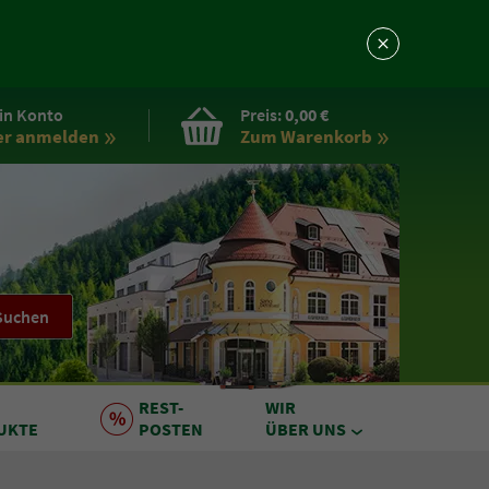
in Konto
Preis:
0,00 €
er anmelden
Zum Warenkorb
Suchen
REST
-
WIR
UKTE
POSTEN
ÜBER UNS