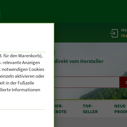
Me
g
Service / Infos
Hi
eit 1903
Naturheilmittel
B. für den Warenkorb),
und
Kosmetik
direkt vom Hersteller
. relevante Anzeigen
cht notwendigen Cookies
einzeln aktivieren oder
it in der Fußzeile
llierte Informationen
RODUKTE
SONDER
-
TOP
-
NEUE
N A BIS Z
ANGEBOTE
SELLER
PROD