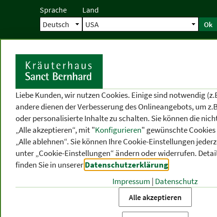
Sprache
Land
Ok
Startseite
Versand
Direktbestellun
S
Liebe Kunden, wir nutzen Cookies. Einige sind notwendig (z.
andere dienen der Verbesserung des Onlineangebots, um z.B
oder personalisierte Inhalte zu schalten. Sie können die ni
„Alle akzeptieren“, mit "
Konfigurieren
" gewünschte Cookies 
„Alle ablehnen“. Sie können Ihre Cookie-Einstellungen jederze
unter „Cookie-Einstellungen“ ändern oder widerrufen.
Detai
finden Sie in unserer
Datenschutzerklärung
.
Impressum
|
Datenschutz
PRODUKT
-
THEMEN
-
P
KATEGORIEN
BEREICHE
VO
Alle akzeptieren