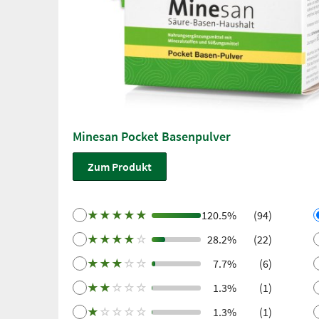
Minesan Pocket Basenpulver
Zum Produkt
★
★
★
★
★
120.5%
(94)
★
★
★
★
☆
28.2%
(22)
★
★
★
☆
☆
7.7%
(6)
★
★
☆
☆
☆
1.3%
(1)
★
☆
☆
☆
☆
1.3%
(1)