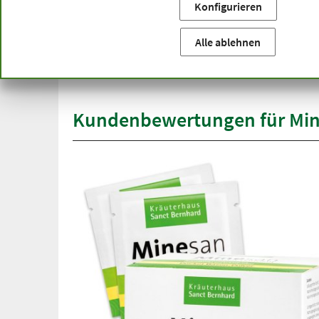
Konfigurieren
Sie befinden sich hier:
Startseite
Produktkategorien
Ka
versandkostenfrei
Alle ablehnen
Spit
ab 50 €
übe
innerhalb Deutschlands
Kundenbewertungen für Min