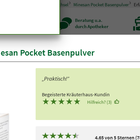
pseln und Tabletten
Stoffwechsel
Minesan Pocket Basenpulver
Er
zenqualität seit
Beratung u.a.
r hundert Jahren
durch Apotheker
esan Pocket Basenpulver
„Praktisch!”
Begeisterte Kräuterhaus-Kundin
★
★
★
★
★
Hilfreich? (3)
4.65 von 5 Sternen (