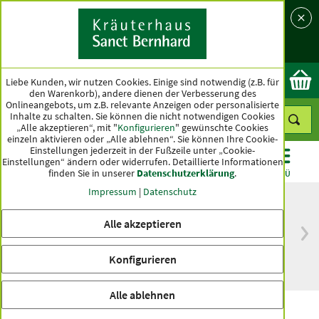
Sprache
Land
Ok
Liebe Kunden, wir nutzen Cookies. Einige sind notwendig (z.B. für
den Warenkorb), andere dienen der Verbesserung des
Onlineangebots, um z.B. relevante Anzeigen oder personalisierte
Inhalte zu schalten. Sie können die nicht notwendigen Cookies
„Alle akzeptieren“, mit "
Konfigurieren
" gewünschte Cookies
einzeln aktivieren oder „Alle ablehnen“. Sie können Ihre Cookie-
Einstellungen jederzeit in der Fußzeile unter „Cookie-
Einstellungen“ ändern oder widerrufen.
Detaillierte Informationen
finden Sie in unserer
Datenschutzerklärung
.
KATEGORIEN
ANGEBOTE
TOPSELLER
MENÜ
Impressum
|
Datenschutz
Alle akzeptieren
versandkostenfrei
Spitzenqualität seit
ab 50 €
über hundert Jahren
Konfigurieren
innerhalb Deutschlands
Alle ablehnen
Minesan Basische Gesichtscreme