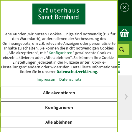
Sprache
Land
Ok
Liebe Kunden, wir nutzen Cookies. Einige sind notwendig (z.B. für
den Warenkorb), andere dienen der Verbesserung des
Onlineangebots, um z.B. relevante Anzeigen oder personalisierte
Inhalte zu schalten. Sie können die nicht notwendigen Cookies
„Alle akzeptieren“, mit "
Konfigurieren
" gewünschte Cookies
einzeln aktivieren oder „Alle ablehnen“. Sie können Ihre Cookie-
Einstellungen jederzeit in der Fußzeile unter „Cookie-
Einstellungen“ ändern oder widerrufen.
Detaillierte Informationen
finden Sie in unserer
Datenschutzerklärung
.
KATEGORIEN
ANGEBOTE
TOPSELLER
MENÜ
Impressum
|
Datenschutz
Alle akzeptieren
versandkostenfrei
Spitzenqualität seit
ab 50 €
über hundert Jahren
Konfigurieren
innerhalb Deutschlands
Alle ablehnen
Melatonin-1 mg-Lutschtabletten