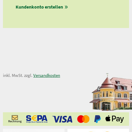
en
Kundenkonto erstellen
Ab 
ungen
12,50 €
inkl. MwSt. zzgl.
Versandkosten
Rechnung