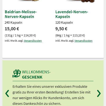
Baldrian-Melisse-
Lavendel-Nerven-
Nerven-Kapseln
Kapseln
240 Kapseln
120 Kapseln
15,00 €
9,50 €
(131g / 1 kg = 114,50 €)
(84g / 1 kg = 113,10 €)
inkl. MwSt. zzgl.
Versandkosten
inkl. MwSt. zzgl.
Versandkosten
WILLKOMMENS-
GESCHENK
rung
Erhalten Sie eines unserer exklusiven Produkte
Bei
kt.”
gratis zu Ihrer ersten Bestellung! Erstellen Sie mit
Ab 
nur wenigen Klicks Ihr Kundenkonto, um sich
Ab 
dieses Dankeschön zu sichern.
Ab 