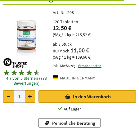
Art.-Nr.:
208
120 Tabletten
12,50 €
(58g / 1 kg = 215,52 €)
ab 3 Stück
11,00 €
nur noch
(58g / 1 kg = 189,66 €)
inkl. MwSt. zzgl.
Versandkosten
4.7 von 5 Sternen (773
Bewertungen)
In den Warenkorb
Auf Lager
Persönliche Beratung