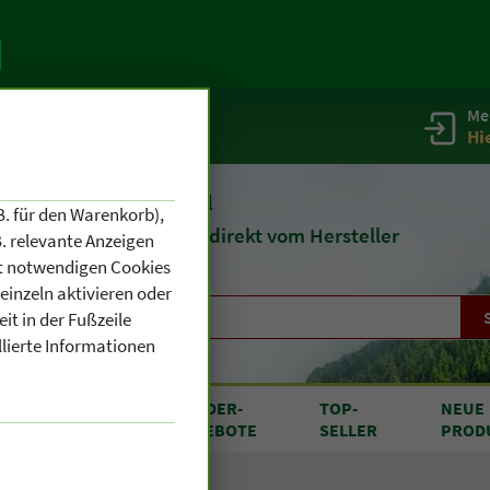
Me
g
Service / Infos
Hi
eit 1903
Naturheilmittel
B. für den Warenkorb),
und
Kosmetik
direkt vom Hersteller
. relevante Anzeigen
cht notwendigen Cookies
einzeln aktivieren oder
it in der Fußzeile
llierte Informationen
RODUKTE
SONDER
-
TOP
-
NEUE
N A BIS Z
ANGEBOTE
SELLER
PROD