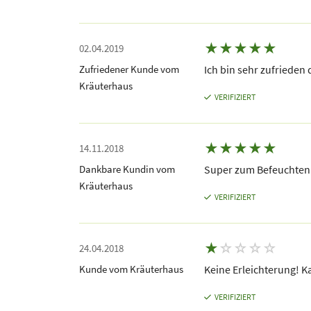
★
★
★
★
★
02.04.2019
Zufriedener Kunde vom
Ich bin sehr zufrieden
Kräuterhaus
VERIFIZIERT
★
★
★
★
★
14.11.2018
Dankbare Kundin vom
Super zum Befeuchten 
Kräuterhaus
VERIFIZIERT
★
☆
☆
☆
☆
24.04.2018
Kunde vom Kräuterhaus
Keine Erleichterung! Ka
VERIFIZIERT