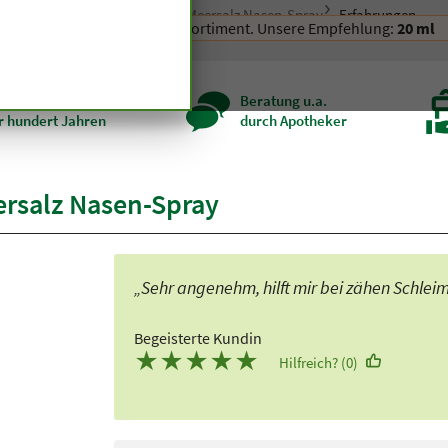
zneimittel, Medizinprodukte
Meersalz Nasen-Spray
Erfahrungen
 wir nicht mehr in unserem Sortiment. Unsere Empfehlung:
20 ml
zenqualität seit
Beratung u.a.
r hundert Jahren
durch Apotheker
rsalz Nasen-Spray
„Sehr angenehm, hilft mir bei zähen Schleim
Begeisterte Kundin
★
★
★
★
★
Hilfreich? (0)