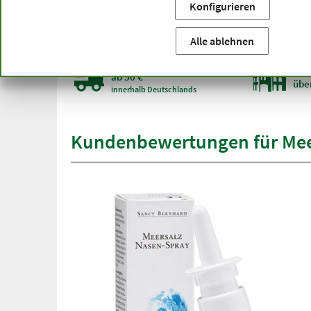
Konfigurieren
Sie befinden sich hier:
Startseite
Produktkategorien
Ar
Den Artikel
Meersalz Nasen-Spray 20 ml
führen
Alle ablehnen
versandkostenfrei
Spit
ab 50 €
übe
innerhalb Deutschlands
Kundenbewertungen für Mee