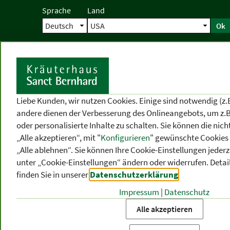
Sprache
Land
Ok
Startseite
Versand
Direktbestellun
S
Liebe Kunden, wir nutzen Cookies. Einige sind notwendig (z.
andere dienen der Verbesserung des Onlineangebots, um z.B
oder personalisierte Inhalte zu schalten. Sie können die ni
„Alle akzeptieren“, mit "
Konfigurieren
" gewünschte Cookies 
„Alle ablehnen“. Sie können Ihre Cookie-Einstellungen jederze
unter „Cookie-Einstellungen“ ändern oder widerrufen.
Detai
finden Sie in unserer
Datenschutzerklärung
.
Impressum
|
Datenschutz
PRODUKT
-
THEMEN
-
P
KATEGORIEN
BEREICHE
VO
Alle akzeptieren