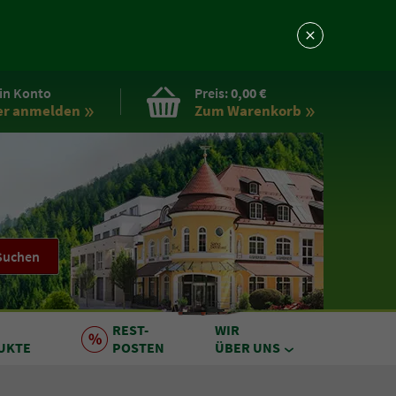
in Konto
Preis:
0,00 €
er anmelden
Zum Warenkorb
Suchen
REST
-
WIR
UKTE
POSTEN
ÜBER UNS