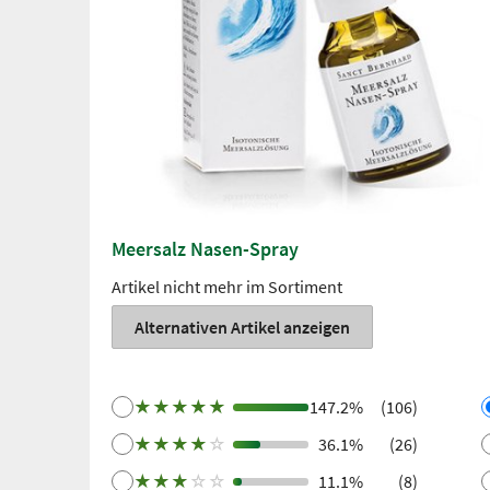
Meersalz Nasen-Spray
Artikel nicht mehr im Sortiment
Alternativen Artikel anzeigen
★
★
★
★
★
147.2%
(106)
★
★
★
★
☆
36.1%
(26)
★
★
★
☆
☆
11.1%
(8)