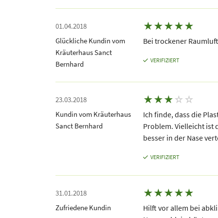
★
★
★
★
★
01.04.2018
Glückliche Kundin vom
Bei trockener Raumluf
Kräuterhaus Sanct
VERIFIZIERT
Bernhard
★
★
★
☆
☆
23.03.2018
Kundin vom Kräuterhaus
Ich finde, dass die Plas
Sanct Bernhard
Problem. Vielleicht ist 
besser in der Nase verte
VERIFIZIERT
★
★
★
★
★
31.01.2018
Zufriedene Kundin
Hilft vor allem bei ab