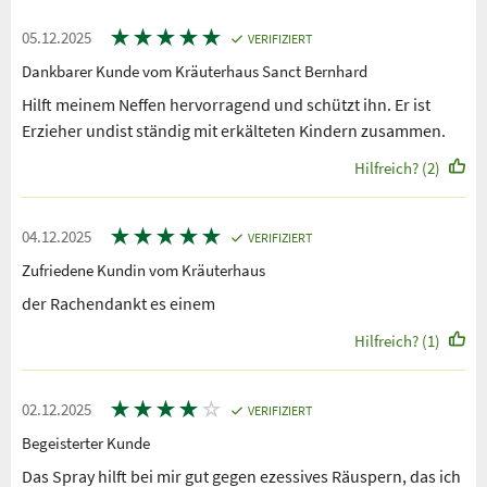
★
★
★
★
★
05.12.2025
VERIFIZIERT
Dankbarer Kunde vom Kräuterhaus Sanct Bernhard
Hilft meinem Neffen hervorragend und schützt ihn. Er ist
Erzieher undist ständig mit erkälteten Kindern zusammen.
Hilfreich? (2)
★
★
★
★
★
04.12.2025
VERIFIZIERT
Zufriedene Kundin vom Kräuterhaus
der Rachendankt es einem
Hilfreich? (1)
★
★
★
★
☆
02.12.2025
VERIFIZIERT
Begeisterter Kunde
Das Spray hilft bei mir gut gegen ezessives Räuspern, das ich