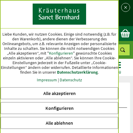
Sprache
Land
Ok
Liebe Kunden, wir nutzen Cookies. Einige sind notwendig (z.B. für
den Warenkorb), andere dienen der Verbesserung des
Onlineangebots, um z.B. relevante Anzeigen oder personalisierte
Inhalte zu schalten. Sie können die nicht notwendigen Cookies
„Alle akzeptieren“, mit "
Konfigurieren
" gewünschte Cookies
einzeln aktivieren oder „Alle ablehnen“. Sie können Ihre Cookie-
Einstellungen jederzeit in der Fußzeile unter „Cookie-
Einstellungen“ ändern oder widerrufen.
Detaillierte Informationen
finden Sie in unserer
Datenschutzerklärung
.
KATEGORIEN
ANGEBOTE
TOPSELLER
MENÜ
Impressum
|
Datenschutz
Produktbewertungen Medizinisches
Alle akzeptieren
Hals-Rachen-Spray
Konfigurieren
Alle ablehnen