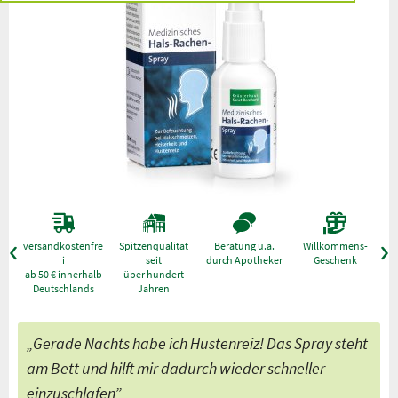
versandkostenfre
Spitzenqualität
Beratung u.a.
Willkommens-
g
i
seit
durch Apotheker
Geschenk
ab 50 € innerhalb
über hundert
Deutschlands
Jahren
„Gerade Nachts habe ich Hustenreiz! Das Spray steht
am Bett und hilft mir dadurch wieder schneller
einzuschlafen”