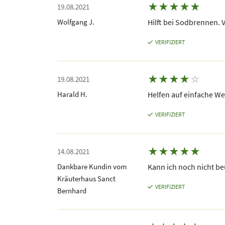
★
★
★
★
★
19.08.2021
Wolfgang J.
Hilft bei Sodbrennen. 
VERIFIZIERT
★
★
★
★
☆
19.08.2021
Harald H.
Helfen auf einfache W
VERIFIZIERT
★
★
★
★
★
14.08.2021
Dankbare Kundin vom
Kann ich noch nicht be
Kräuterhaus Sanct
VERIFIZIERT
Bernhard