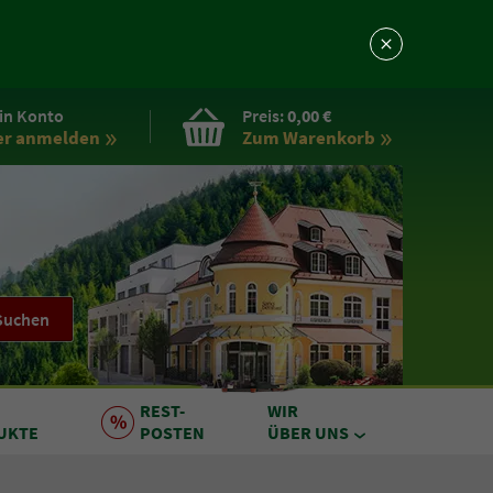
in Konto
Preis:
0,00 €
er anmelden
Zum Warenkorb
Suchen
REST
-
WIR
UKTE
POSTEN
ÜBER UNS