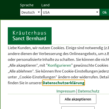
Sprache
Land
Ok
Startseite
Versand
Direktbestellun
S
Liebe Kunden, wir nutzen Cookies. Einige sind notwendig (z.
andere dienen der Verbesserung des Onlineangebots, um z.B
oder personalisierte Inhalte zu schalten. Sie können die ni
„Alle akzeptieren“, mit "
Konfigurieren
" gewünschte Cookies 
„Alle ablehnen“. Sie können Ihre Cookie-Einstellungen jederze
unter „Cookie-Einstellungen“ ändern oder widerrufen.
Detai
finden Sie in unserer
Datenschutzerklärung
.
Impressum
|
Datenschutz
PRODUKT
-
THEMEN
-
P
KATEGORIEN
BEREICHE
VO
Alle akzeptieren