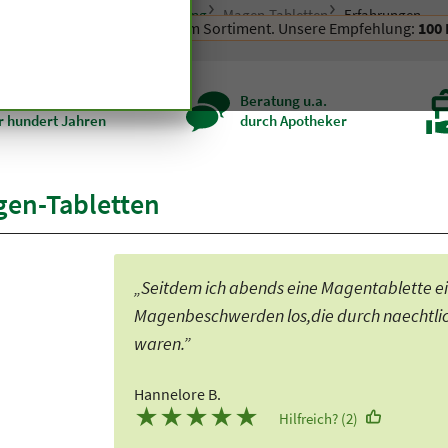
pseln und Tabletten
Verdauung
Magen-Tabletten
Erfahrungen
ren wir nicht mehr in unserem Sortiment. Unsere Empfehlung:
100
zenqualität seit
Beratung u.a.
r hundert Jahren
durch Apotheker
en-Tabletten
„Seitdem ich abends eine Magentablette ei
Magenbeschwerden los,die durch naechtl
waren.”
Hannelore B.
★
★
★
★
★
Hilfreich? (2)