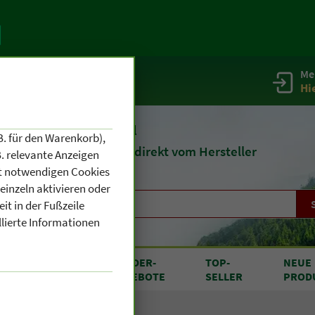
Me
g
Service / Infos
Hi
eit 1903
Naturheilmittel
B. für den Warenkorb),
und
Kosmetik
direkt vom Hersteller
. relevante Anzeigen
cht notwendigen Cookies
einzeln aktivieren oder
it in der Fußzeile
llierte Informationen
RODUKTE
SONDER
-
TOP
-
NEUE
N A BIS Z
ANGEBOTE
SELLER
PROD