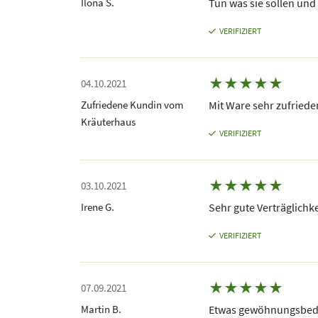
Ilona S.
Tun was sie sollen und
VERIFIZIERT
★
★
★
★
★
04.10.2021
Zufriedene Kundin vom
Mit Ware sehr zufrieden
Kräuterhaus
VERIFIZIERT
★
★
★
★
★
03.10.2021
Irene G.
Sehr gute Verträglichke
VERIFIZIERT
★
★
★
★
★
07.09.2021
Martin B.
Etwas gewöhnungsbedü