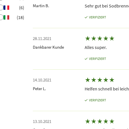
Martin B.
Sehr gut bei Sodbrenn
(6)
(18)
VERIFIZIERT
★
★
★
★
★
28.11.2021
Dankbarer Kunde
Alles super.
VERIFIZIERT
★
★
★
★
★
14.10.2021
Peter L.
Helfen schnell bei lei
VERIFIZIERT
★
★
★
★
★
13.10.2021