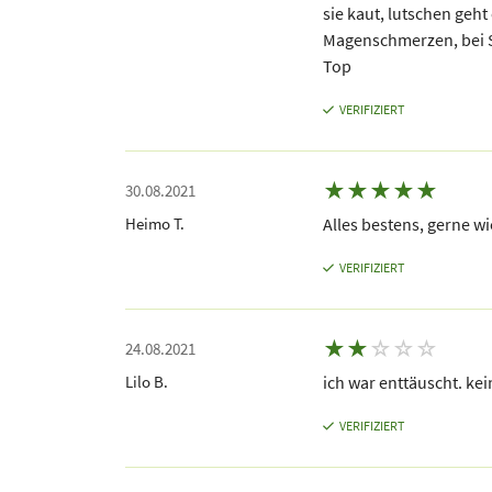
sie kaut, lutschen geht
Magenschmerzen, bei 
Top
VERIFIZIERT
★
★
★
★
★
30.08.2021
Heimo T.
Alles bestens, gerne w
VERIFIZIERT
★
★
☆
☆
☆
24.08.2021
Lilo B.
ich war enttäuscht. kei
VERIFIZIERT