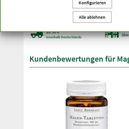
Konfigurieren
Sie befinden sich hier:
Startseite
Produktkategorien
Ka
Den Artikel
Magen-Tabletten 100 Tabletten
füh
Alle ablehnen
versandkostenfrei
Spit
ab 50 €
übe
innerhalb Deutschlands
Kundenbewertungen für Mag