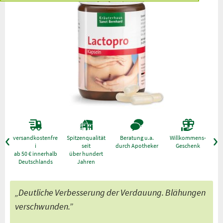
versandkostenfre
Spitzenqualität
Beratung u.a.
Willkommens-
g
i
seit
durch Apotheker
Geschenk
ab 50 € innerhalb
über hundert
Deutschlands
Jahren
„Deutliche Verbesserung der Verdauung. Blähungen
verschwunden.”