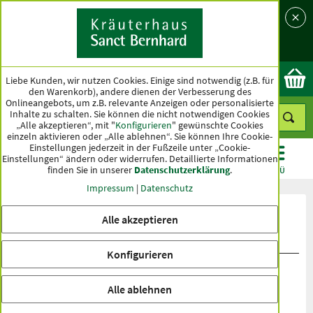
Sprache
Land
Ok
Liebe Kunden, wir nutzen Cookies. Einige sind notwendig (z.B. für
den Warenkorb), andere dienen der Verbesserung des
Onlineangebots, um z.B. relevante Anzeigen oder personalisierte
Inhalte zu schalten. Sie können die nicht notwendigen Cookies
„Alle akzeptieren“, mit "
Konfigurieren
" gewünschte Cookies
einzeln aktivieren oder „Alle ablehnen“. Sie können Ihre Cookie-
Einstellungen jederzeit in der Fußzeile unter „Cookie-
Einstellungen“ ändern oder widerrufen.
Detaillierte Informationen
finden Sie in unserer
Datenschutzerklärung
.
KATEGORIEN
ANGEBOTE
TOPSELLER
MENÜ
Impressum
|
Datenschutz
Produktbewertungen Lactopro-
Alle akzeptieren
Kapseln
Konfigurieren
Alle ablehnen