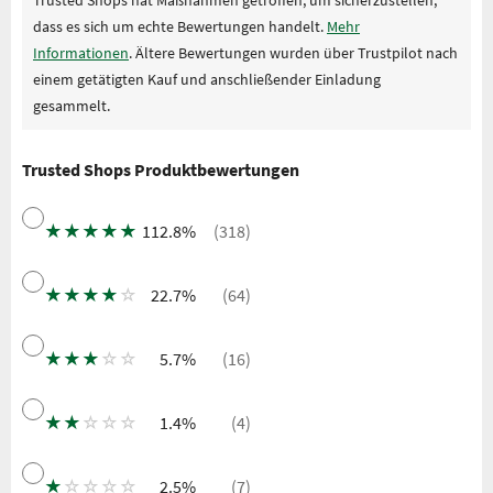
dass es sich um echte Bewertungen handelt.
Mehr
Informationen
. Ältere Bewertungen wurden über Trustpilot nach
einem getätigten Kauf und anschließender Einladung
gesammelt.
Trusted Shops Produktbewertungen
★
★
★
★
★
112.8%
(318)
★
★
★
★
☆
22.7%
(64)
★
★
★
☆
☆
5.7%
(16)
★
★
☆
☆
☆
1.4%
(4)
★
☆
☆
☆
☆
2.5%
(7)