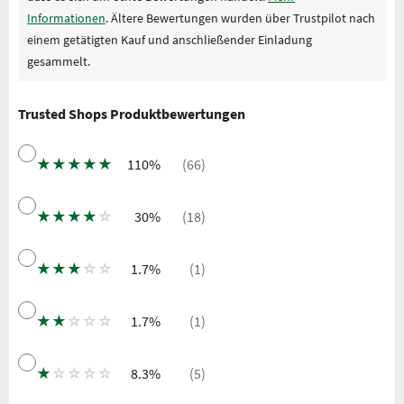
Informationen
. Ältere Bewertungen wurden über Trustpilot nach
einem getätigten Kauf und anschließender Einladung
gesammelt.
Trusted Shops Produktbewertungen
★
★
★
★
★
110%
(66)
★
★
★
★
☆
30%
(18)
★
★
★
☆
☆
1.7%
(1)
★
★
☆
☆
☆
1.7%
(1)
★
☆
☆
☆
☆
8.3%
(5)