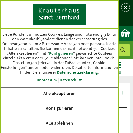
Sprache
Land
Ok
Liebe Kunden, wir nutzen Cookies. Einige sind notwendig (z.B. für
den Warenkorb), andere dienen der Verbesserung des
Onlineangebots, um z.B. relevante Anzeigen oder personalisierte
Inhalte zu schalten. Sie können die nicht notwendigen Cookies
„Alle akzeptieren“, mit "
Konfigurieren
" gewünschte Cookies
einzeln aktivieren oder „Alle ablehnen“. Sie können Ihre Cookie-
Einstellungen jederzeit in der Fußzeile unter „Cookie-
Einstellungen“ ändern oder widerrufen.
Detaillierte Informationen
finden Sie in unserer
Datenschutzerklärung
.
KATEGORIEN
ANGEBOTE
TOPSELLER
MENÜ
Impressum
|
Datenschutz
Produktbewertungen L-Carnitin 1000 +
Alle akzeptieren
Vitamin C Trinkfläschchen
Konfigurieren
Alle ablehnen