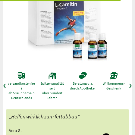
versandkostenfre
Spitzenqualität
Beratung u.a.
Willkommens-
g
i
seit
durch Apotheker
Geschenk
ab 50 € innerhalb
über hundert
Deutschlands
Jahren
„Helfen wirklich zum fettabbau”
Vera G.