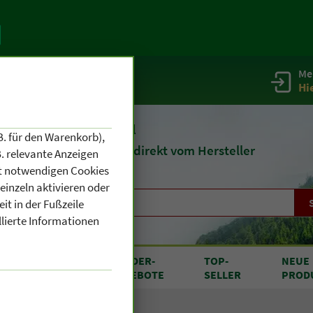
Me
g
Service / Infos
Hi
eit 1903
Naturheilmittel
B. für den Warenkorb),
und
Kosmetik
direkt vom Hersteller
. relevante Anzeigen
cht notwendigen Cookies
einzeln aktivieren oder
it in der Fußzeile
llierte Informationen
RODUKTE
SONDER
-
TOP
-
NEUE
N A BIS Z
ANGEBOTE
SELLER
PROD