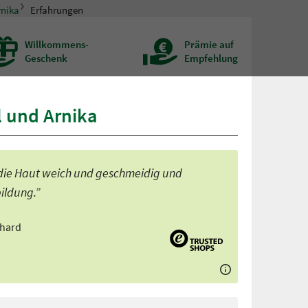
rnika
Erfahrungen
Willkommens-
Prämie auf
Geschenk
Empfehlung
 und Arnika
ht die Haut weich und geschmeidig und
bildung.”
nhard