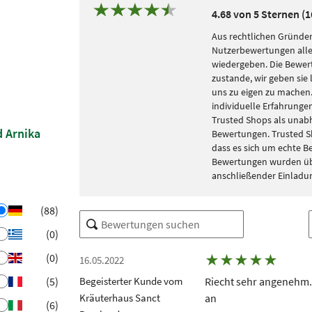
4.68 von 5 Sternen (
Aus rechtlichen Gründen
Nutzerbewertungen alle
wiedergeben. Die Bewe
zustande, wir geben sie 
uns zu eigen zu machen. 
individuelle Erfahrungen
Trusted Shops als unabh
d Arnika
Bewertungen. Trusted S
dass es sich um echte 
Bewertungen wurden übe
anschließender Einladu
(88)
(0)
(0)
★
★
★
★
★
16.05.2022
(5)
Begeisterter Kunde vom
Riecht sehr angenehm.
Kräuterhaus Sanct
an
(6)