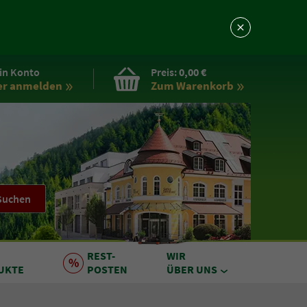
in Konto
Preis:
0,00 €
er anmelden
Zum Warenkorb
Suchen
REST
-
WIR
UKTE
POSTEN
ÜBER UNS