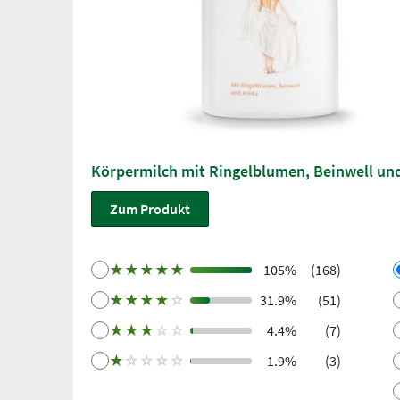
Körpermilch mit Ringelblumen, Beinwell un
Zum Produkt
★
★
★
★
★
105%
(168)
★
★
★
★
☆
31.9%
(51)
★
★
★
☆
☆
4.4%
(7)
★
☆
☆
☆
☆
1.9%
(3)