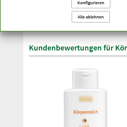
Konfigurieren
Sie befinden sich hier:
Startseite
Produktkategorien
Ko
versandkostenfrei
Alle ablehnen
Spit
ab 50 €
übe
innerhalb Deutschlands
Kundenbewertungen für Körp