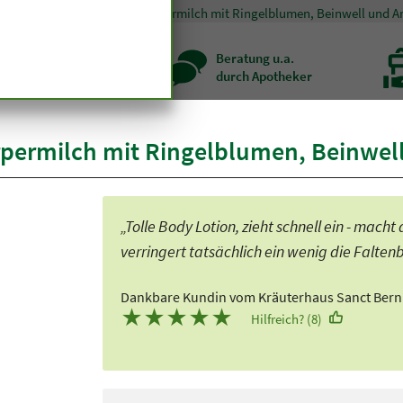
smetik
Körperpflege
Körpermilch mit Ringelblumen, Beinwell und A
zenqualität seit
Beratung u.a.
r hundert Jahren
durch Apotheker
ermilch mit Ringelblumen, Beinwell
„Tolle Body Lotion, zieht schnell ein - mac
verringert tatsächlich ein wenig die Falten
Dankbare Kundin vom Kräuterhaus Sanct Ber
★
★
★
★
★
Hilfreich? (8)