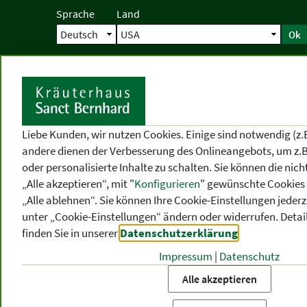
Sprache
Land
Ok
Startseite
Versand
Direktbestellun
S
Liebe Kunden, wir nutzen Cookies. Einige sind notwendig (z.
andere dienen der Verbesserung des Onlineangebots, um z.B
oder personalisierte Inhalte zu schalten. Sie können die ni
„Alle akzeptieren“, mit "
Konfigurieren
" gewünschte Cookies 
„Alle ablehnen“. Sie können Ihre Cookie-Einstellungen jederze
unter „Cookie-Einstellungen“ ändern oder widerrufen.
Detai
finden Sie in unserer
Datenschutzerklärung
.
Impressum
|
Datenschutz
PRODUKT
-
THEMEN
-
P
KATEGORIEN
BEREICHE
VO
Alle akzeptieren