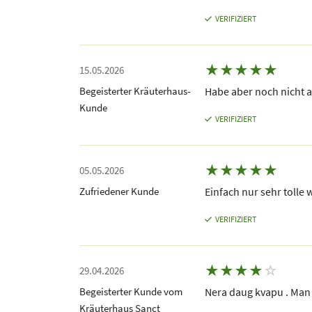
VERIFIZIERT
★
★
★
★
★
15.05.2026
Begeisterter Kräuterhaus-
Habe aber noch nicht 
Kunde
VERIFIZIERT
★
★
★
★
★
05.05.2026
Zufriedener Kunde
Einfach nur sehr tolle
VERIFIZIERT
★
★
★
★
☆
29.04.2026
Begeisterter Kunde vom
Nera daug kvapu . Man 
Kräuterhaus Sanct