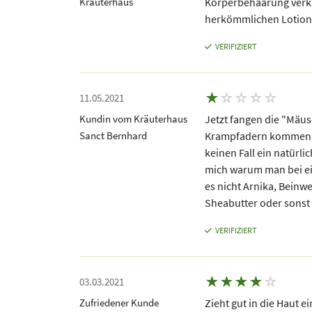
Kräuterhaus
Körperbehaarung verkle
herkömmlichen Lotionen
VERIFIZIERT
★
☆
☆
☆
☆
11.05.2021
Kundin vom Kräuterhaus
Jetzt fangen die "Mäuse
Sanct Bernhard
Krampfadern kommen zu
keinen Fall ein natürli
mich warum man bei ei
es nicht Arnika, Beinwe
Sheabutter oder sonst 
VERIFIZIERT
★
★
★
★
☆
03.03.2021
Zufriedener Kunde
Zieht gut in die Haut e