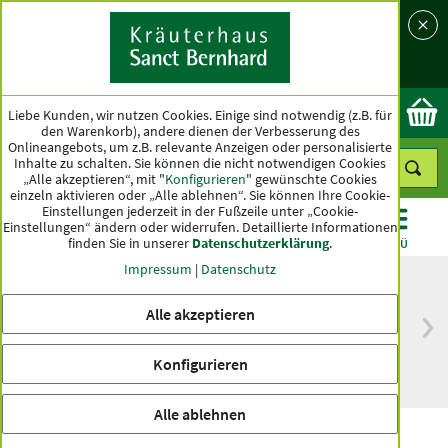
Sprache
Land
Ok
Liebe Kunden, wir nutzen Cookies. Einige sind notwendig (z.B. für
den Warenkorb), andere dienen der Verbesserung des
Onlineangebots, um z.B. relevante Anzeigen oder personalisierte
Inhalte zu schalten. Sie können die nicht notwendigen Cookies
„Alle akzeptieren“, mit "
Konfigurieren
" gewünschte Cookies
einzeln aktivieren oder „Alle ablehnen“. Sie können Ihre Cookie-
Einstellungen jederzeit in der Fußzeile unter „Cookie-
Einstellungen“ ändern oder widerrufen.
Detaillierte Informationen
finden Sie in unserer
Datenschutzerklärung
.
KATEGORIEN
ANGEBOTE
TOPSELLER
MENÜ
Impressum
|
Datenschutz
Alle akzeptieren
versandkostenfrei
Spitzenqualität seit
ab 50 €
über hundert Jahren
Konfigurieren
innerhalb Deutschlands
Alle ablehnen
Karotten-Creme