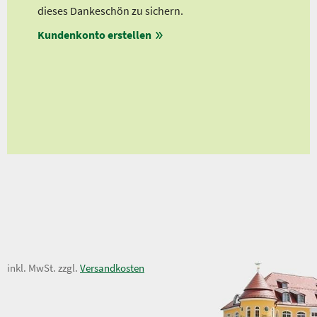
Ab 
n
dieses Dankeschön zu sichern.
Ab 
rm
Kundenkonto erstellen
Ab 
en
ungen
5,10 €
inkl. MwSt. zzgl.
Versandkosten