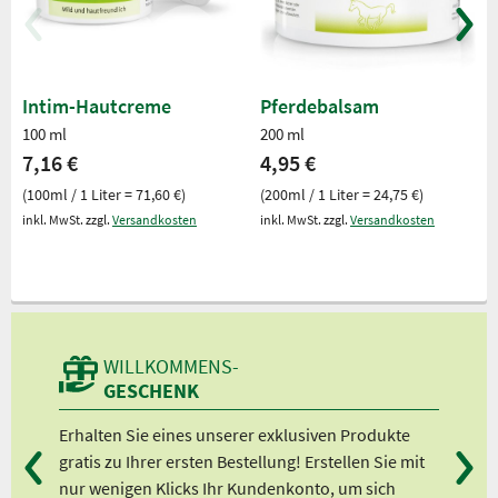
Intim-Hautcreme
Pferdebalsam
100 ml
200 ml
7,16 €
4,95 €
(100ml / 1 Liter = 71,60 €)
(200ml / 1 Liter = 24,75 €)
inkl. MwSt. zzgl.
Versandkosten
inkl. MwSt. zzgl.
Versandkosten
WILLKOMMENS-
GESCHENK
sen,
Erhalten Sie eines unserer exklusiven Produkte
Bei
t
gratis zu Ihrer ersten Bestellung! Erstellen Sie mit
Ab 
,
nur wenigen Klicks Ihr Kundenkonto, um sich