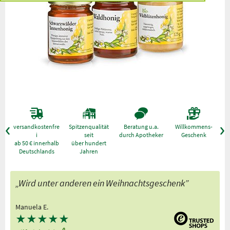
versandkostenfre
Spitzenqualität
Beratung u.a.
Willkommens-
g
i
seit
durch Apotheker
Geschenk
ab 50 € innerhalb
über hundert
Deutschlands
Jahren
„Wird unter anderen ein Weihnachtsgeschenk”
Manuela E.
★
★
★
★
★