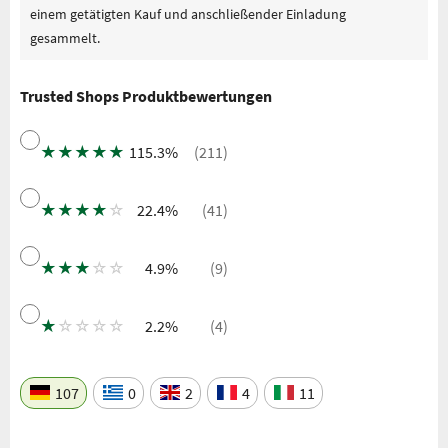
einem getätigten Kauf und anschließender Einladung
gesammelt.
Trusted Shops Produktbewertungen
★
★
★
★
★
115.3%
(211)
★
★
★
★
☆
22.4%
(41)
★
★
★
☆
☆
4.9%
(9)
★
☆
☆
☆
☆
2.2%
(4)
107
0
2
4
11