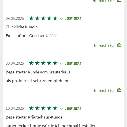
Hilfreich? (0)
★
★
★
★
★
09.05.2025
VERIFIZIERT
Glückliche Kundin
Ein schönes Geschenk ????
Hilfreich? (0)
★
★
★
★
★
30.04.2025
VERIFIZIERT
Begeisterter Kunde vom Kräuterhaus
als probierset sehr zu empfehlen
Hilfreich? (0)
★
★
★
★
★
10.04.2025
VERIFIZIERT
Begeisterter Kräuterhaus-Kunde
super lecker honig würde ich nochmal bestellen