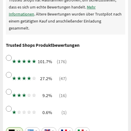
dass es sich um echte Bewertungen handelt.
Mehr
Informationen
. Ältere Bewertungen wurden über Trustpilot nach
einem getätigten Kauf und anschließender Einladung
gesammelt.
Trusted Shops Produktbewertungen
★
★
★
★
★
101.7%
(176)
★
★
★
★
☆
27.2%
(47)
★
★
★
☆
☆
9.2%
(16)
★
☆
☆
☆
☆
0.6%
(1)