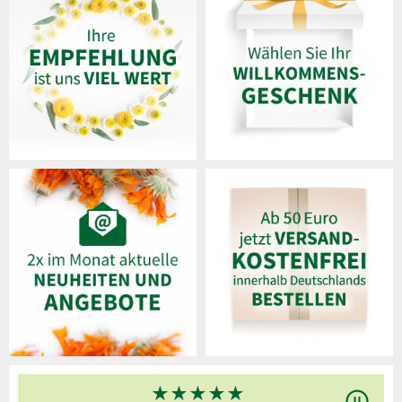
★
★
★
★
★