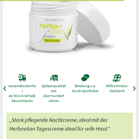
versandkostenfre
Spitzenqualität
Beratung u.a.
Willkommens-
g
i
seit
durch Apotheker
Geschenk
ab 50 € innerhalb
über hundert
Deutschlands
Jahren
„Stark pflegende Nachtcreme, ideal mit der
Herbavitan Tagescreme ideal für reife Haut”