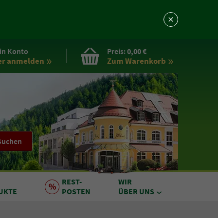
in Konto
Preis:
0,00 €
er anmelden
Zum Warenkorb
Suchen
REST
-
WIR
UKTE
POSTEN
ÜBER UNS