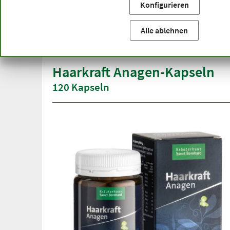
Konfigurieren
Sie befinden sich hier:
Startseite
Produktkategorien
Ka
versandkostenfrei
Spitze
Alle ablehnen
ab 50 €
über h
innerhalb Deutschlands
Haarkraft Anagen-Kapseln
120 Kapseln