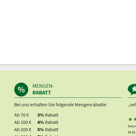
MENGEN-
RABATT
Bei uns erhalten Sie folgende Mengenrabatte:
„seh
Ab 70 €
3%
Rabatt
★
Ab 100 €
4%
Rabatt
Datum
Ab 200 €
5%
Rabatt
24.10