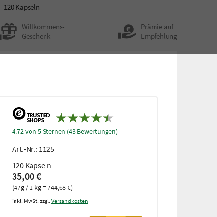
120 Kapseln
Willkommens-
Prämie auf
Geschenk
Empfehlung
4.72 von 5 Sternen (43 Bewertungen)
Art.-Nr.:
1125
120 Kapseln
35,00 €
(47g / 1 kg = 744,68 €)
inkl. MwSt. zzgl.
Versandkosten
ab 3