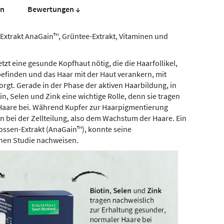
en
Bewer­tungen ↓
xtrakt AnaGain™, Grüntee-Extrakt, Vitaminen und
letzt eine gesunde Kopfhaut nötig, die die Haarfollikel,
 befinden und das Haar mit der Haut verankern, mit
gt. Gerade in der Phase der aktiven Haarbildung, in
n, Selen und Zink eine wichtige Rolle, denn sie tragen
 Haare bei. Während Kupfer zur Haarpigmentierung
 bei der Zellteilung, also dem Wachstum der Haare. Ein
rossen-Extrakt (AnaGain™), konnte seine
schen Studie nachweisen.