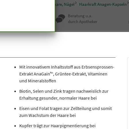
pseln und Tabletten
Haut, Haare, Nägel
Haarkraft Anagen-Kapseln
nqualität seit
Beratung u.a.
undert Jahren
durch Apotheker
Mit innovativem Inhaltsstoff aus Erbsensprossen-
Extrakt AnaGain™, Grüntee-Extrakt, Vitaminen
und Mineralstoffen
Biotin, Selen und Zink tragen nachweislich zur
Erhaltung gesunder, normaler Haare bei
Eisen und Folat tragen zur Zellteilung und somit
zum Wachstum der Haare bei
Kupfer trägt zur Haarpigmentierung bei