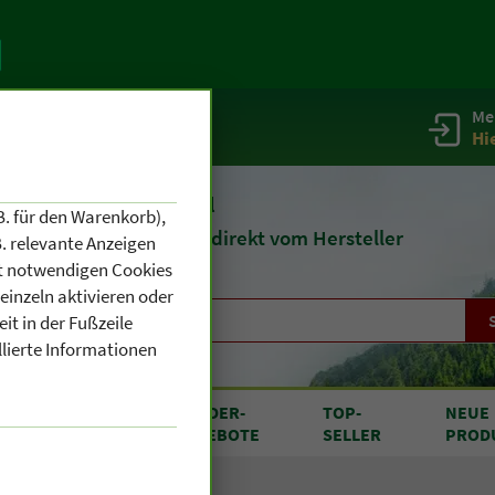
Me
g
Service / Infos
Hi
eit 1903
Naturheilmittel
B. für den Warenkorb),
und
Kosmetik
direkt vom Hersteller
. relevante Anzeigen
cht notwendigen Cookies
einzeln aktivieren oder
it in der Fußzeile
llierte Informationen
RODUKTE
SONDER
-
TOP
-
NEUE
N A BIS Z
ANGEBOTE
SELLER
PROD