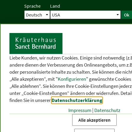
Sprache
Land
Ok
Startseite
Versand
Direktbestellun
S
Liebe Kunden, wir nutzen Cookies. Einige sind notwendig (z.
andere dienen der Verbesserung des Onlineangebots, um z.B
oder personalisierte Inhalte zu schalten. Sie können die ni
„Alle akzeptieren“, mit "
Konfigurieren
" gewünschte Cookies 
„Alle ablehnen“. Sie können Ihre Cookie-Einstellungen jederze
unter „Cookie-Einstellungen“ ändern oder widerrufen.
Detai
finden Sie in unserer
Datenschutzerklärung
.
Impressum
|
Datenschutz
PRODUKT
-
THEMEN
-
P
KATEGORIEN
BEREICHE
VO
Alle akzeptieren