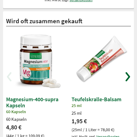
Wird oft zusammen gekauft
Magnesium-400-supra
Teufelskralle-Balsam
Kapseln
25 ml
60 Kapseln
25 ml
60 Kapseln
1,95 €
4,80 €
(25ml / 1 Liter = 78,00 €)
(44g / 1 kg = 109,09 €)
inkl. MwSt. zzgl.
Versandkosten