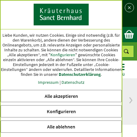
Sprache
Land
Ok
Liebe Kunden, wir nutzen Cookies. Einige sind notwendig (z.B. für
den Warenkorb), andere dienen der Verbesserung des
Onlineangebots, um z.B. relevante Anzeigen oder personalisierte
Inhalte zu schalten. Sie können die nicht notwendigen Cookies
„Alle akzeptieren“, mit "
Konfigurieren
" gewünschte Cookies
einzeln aktivieren oder „Alle ablehnen“. Sie können Ihre Cookie-
Einstellungen jederzeit in der Fußzeile unter „Cookie-
Einstellungen“ ändern oder widerrufen.
Detaillierte Informationen
finden Sie in unserer
Datenschutzerklärung
.
KATEGORIEN
ANGEBOTE
TOPSELLER
MENÜ
Impressum
|
Datenschutz
Alle akzeptieren
versandkostenfrei
Spitzenqualität seit
ab 50 €
über hundert Jahren
Konfigurieren
innerhalb Deutschlands
Alle ablehnen
Grünlippmuschel-Balsam