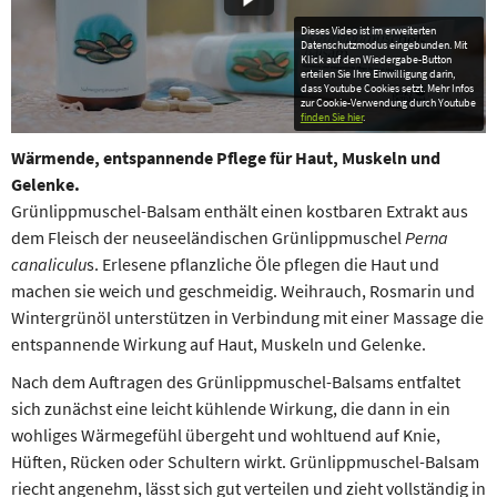
Dieses Video ist im erweiterten
Datenschutzmodus eingebunden. Mit
Klick auf den Wiedergabe-Button
erteilen Sie Ihre Einwilligung darin,
dass Youtube Cookies setzt. Mehr Infos
zur Cookie-Verwendung durch Youtube
finden Sie hier
.
Wärmende, entspannende Pflege für Haut, Muskeln und
Gelenke.
Grünlippmuschel-Balsam enthält einen kostbaren Extrakt aus
dem Fleisch der neuseeländischen Grünlippmuschel
Perna
canaliculu
s. Erlesene pflanzliche Öle pflegen die Haut und
machen sie weich und geschmeidig. Weihrauch, Rosmarin und
Wintergrünöl unterstützen in Verbindung mit einer Massage die
entspannende Wirkung auf Haut, Muskeln und Gelenke.
Nach dem Auftragen des Grünlippmuschel-Balsams entfaltet
sich zunächst eine leicht kühlende Wirkung, die dann in ein
wohliges Wärmegefühl übergeht und wohltuend auf Knie,
Hüften, Rücken oder Schultern wirkt. Grünlippmuschel-Balsam
riecht angenehm, lässt sich gut verteilen und zieht vollständig in